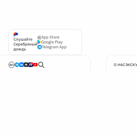
App Store
Слушайте
Google Play
Серебряный
Telegram App
дождь
О НАС
ЭКСК
12+