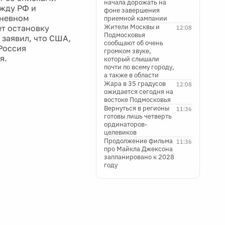
начала дорожать на
ежду РФ и
фоне завершения
дневном
приемной кампании
Жители Москвы и
т остановку
12:08
Подмосковья
 заявил, что США,
сообщают об очень
Россия
громком звуке,
я.
который слышали
почти по всему городу,
а также в области
Жара в 35 градусов
12:08
ожидается сегодня на
востоке Подмосковья
Вернуться в регионы
11:36
готовы лишь четверть
ординаторов-
целевиков
Продолжение фильма
11:36
про Майкла Джексона
запланировано к 2028
году