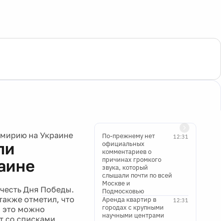
емирию на Украине
По-прежнему нет
12:31
ли
официальных
комментариев о
причинах громкого
аине
звука, который
слышали почти по всей
Москве и
 честь Дня Победы.
Подмосковью
акже отметил, что
Аренда квартир в
12:31
городах с крупными
о это можно
научными центрами
ют со списками