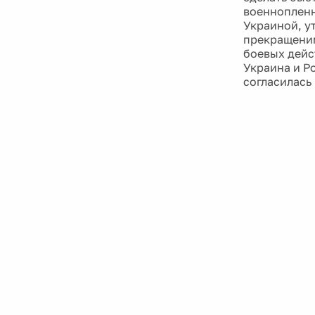
военнопленн
Украиной, у
прекращеним
боевых дейс
Украина и Р
согласилась