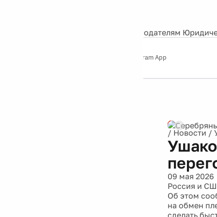
События
Контакты
О нас
Экскурсии
Silver Studio
Рекламодателям
Юридиче
Слушайте
App Store
Google Play
Telegram App
Серебряный
дождь
12+
Реклама
/
Новости
/
Ушако
перег
09 мая 2026
Россия и СШ
Об этом соо
на обмен пл
сделать быс