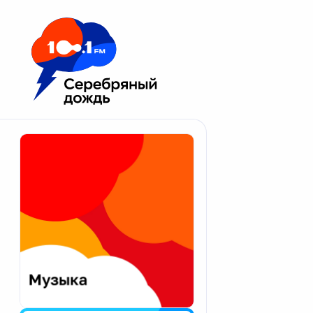
Москва 100.1 FM
Апатиты
Астрахань
Волгоград
Вологда
Екатеринбург
Иваново
Казань
Калининград
Калуга