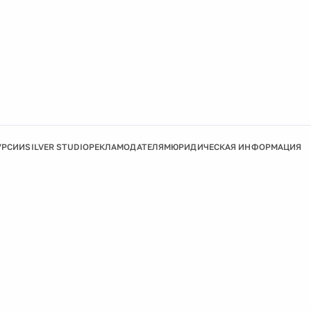
УРСИИ
SILVER STUDIO
РЕКЛАМОДАТЕЛЯМ
ЮРИДИЧЕСКАЯ ИНФОРМАЦИЯ