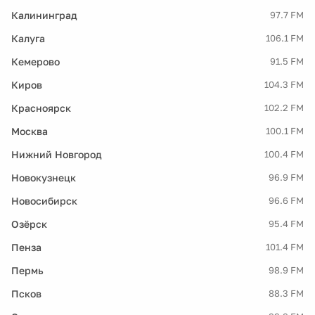
Калининград
97.7 FM
Калуга
106.1 FM
Кемерово
91.5 FM
Киров
104.3 FM
Красноярск
102.2 FM
Москва
100.1 FM
Нижний Новгород
100.4 FM
Новокузнецк
96.9 FM
Новосибирск
96.6 FM
Озёрск
95.4 FM
Пенза
101.4 FM
Пермь
98.9 FM
Псков
88.3 FM