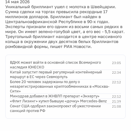
14 мая 2026
Уникальный бриллиант ушел с молотка в Швейцарии.
Сумма сделки на торгах превысила рекордные 17
миллионов долларов. Бриллиант был найден в
Центральноафриканской Республике в 90-х годах.
Эксперты признали его одним из восьми самых редких в
мире. Он имеет зелено-голубой цвет, а его вес - 5,5 карат.
Треугольный бриллиант находится в центре массивного
кольца в окружении двух десятков белых бриллиантов
ромбовидной формы, пишет РИА Новости.
ВДНХ может войти в основной список Всемирного
23:05
наследия ЮНЕСКО
Китай запустит первый регулярный контейнерный
22:34
маршрут в ЕС через Севморпуть
Более 20 человек задержаны по делу о
22:12
незарегистрированных криптообменниках в «Москва-
Сити»
Минздрав добавил в ЖНВЛП препарат «Энхерту»
22:12
«Флит Лизинг» купил бывшую «дочку» Mercedes-Benz
21:39
Сенат США одобрил законопроект об ужесточении
21:08
санкций против РФ