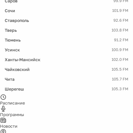
Саров
99.9 FM
Сочи
101.9 FM
Ставрополь
92.6 FM
Тверь
103.8 FM
Тюмень
91.2 FM
Усинск
100.9 FM
Ханты-Мансийск
102.0 FM
Чайковский
105.5 FM
Чита
105.7 FM
Шерегеш
105.3 FM
Расписание
Программы
Новости