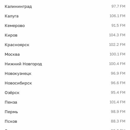
Калининград
97.7 FM
Калуга
106.1 FM
Кемерово
91.5 FM
Киров
104.3 FM
Красноярск
102.2 FM
Москва
100.1 FM
Нижний Новгород
100.4 FM
Новокузнецк
96.9 FM
Новосибирск
96.6 FM
Озёрск
95.4 FM
Пенза
101.4 FM
Пермь
98.9 FM
Псков
88.3 FM