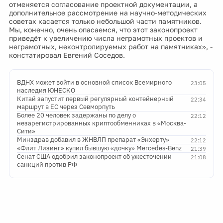
отменяется согласование проектной документации, а
дополнительное рассмотрение на научно-методических
советах касается только небольшой части памятников.
Мы, конечно, очень опасаемся, что этот законопроект
приведёт к увеличению числа неграмотных проектов и
неграмотных, неконтролируемых работ на памятниках», -
констатировал Евгений Соседов.
ВДНХ может войти в основной список Всемирного
23:05
наследия ЮНЕСКО
Китай запустит первый регулярный контейнерный
22:34
маршрут в ЕС через Севморпуть
Более 20 человек задержаны по делу о
22:12
незарегистрированных криптообменниках в «Москва-
Сити»
Минздрав добавил в ЖНВЛП препарат «Энхерту»
22:12
«Флит Лизинг» купил бывшую «дочку» Mercedes-Benz
21:39
Сенат США одобрил законопроект об ужесточении
21:08
санкций против РФ