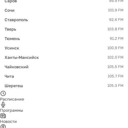
Саров
99.9 FM
Сочи
101.9 FM
Ставрополь
92.6 FM
Тверь
103.8 FM
Тюмень
91.2 FM
Усинск
100.9 FM
Ханты-Мансийск
102.0 FM
Чайковский
105.5 FM
Чита
105.7 FM
Шерегеш
105.3 FM
Расписание
Программы
Новости