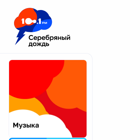
Москва 100.1 FM
Апатиты
Астрахань
Волгоград
Вологда
Екатеринбург
Иваново
Казань
Калининград
Калуга