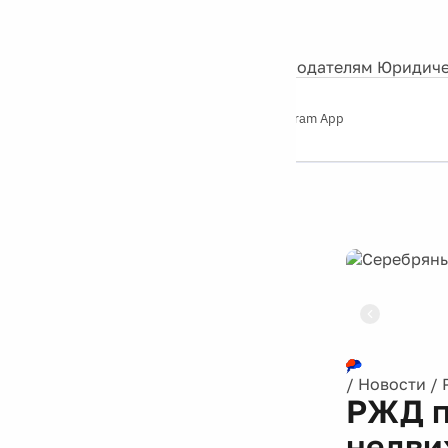
События
Контакты
О нас
Экскурсии
Silver Studio
Рекламодателям
Юридиче
Слушайте
App Store
Google Play
Telegram App
Серебряный
дождь
12+
Реклама
/
Новости
/
РЖД п
недви