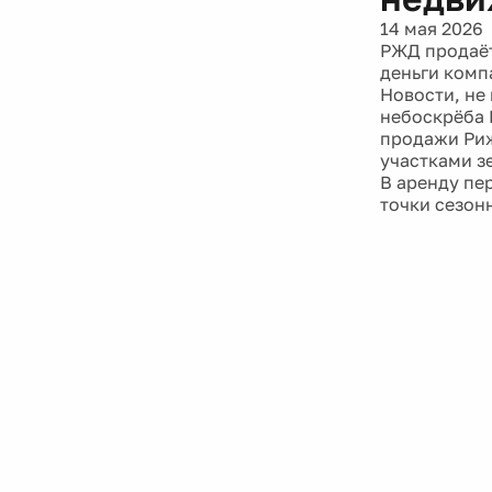
14 мая 2026
РЖД продаёт
деньги комп
Новости, не
небоскрёба 
продажи Риж
участками з
В аренду пе
точки сезон