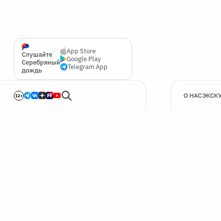
App Store
Слушайте
Google Play
Серебряный
Telegram App
дождь
О НАС
ЭКСК
12+
🍪
Мы используем cookie для улучшения работы сайта.