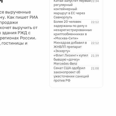
Китай запустит первый
22:34
регулярный
контейнерный
Все вырученные
маршрут в ЕС через
му. Как пишет РИА
Севморпуть
Более 20 человек
 продажи
22:12
задержаны по делу о
хочет выручить от
незарегистрированных
ы здания РЖД с
криптообменниках в
регионах России.
«Москва-Сити»
д гостиницы и
Минздрав добавил в
22:12
ЖНВЛП препарат
«Энхерту»
«Флит Лизинг» купил
21:39
бывшую «дочку»
Mercedes-Benz
Сенат США одобрил
21:08
законопроект об
ужесточении санкций
против РФ