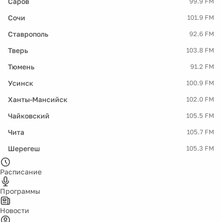
Саров
99.9 FM
Сочи
101.9 FM
Ставрополь
92.6 FM
Тверь
103.8 FM
Тюмень
91.2 FM
Усинск
100.9 FM
Ханты-Мансийск
102.0 FM
Чайковский
105.5 FM
Чита
105.7 FM
Шерегеш
105.3 FM
Расписание
Программы
Новости