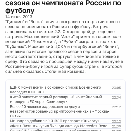
сезона он чемпионата России по
футболу
14 июля 2013
"Динамо" и "Волга" вничью сыграли на открытии нового
сезона он чемпионата России по футболу. Встреча
завершилась со счетом 2:2. Сегодня пройдут еще две
встречи. Махачкалинский "Анжи" примет на своем поле
московский "Локомотив", а "Рубин" сыграет в гостях с
"Кубанью". Московский ЦСКА и петербургский "Зенит",
занявшие по итогам прошлого сезона первое и второе
места соответственно, стартуют в чемпионате только в
среду. Это связано с прошедшей между ними накануне в
Ростове-на-Дону игрой за суперкубок страны, в которой
сильнее оказалась столичная команда.
ВДНХ может войти в основной список Всемирного
23:05
наследия ЮНЕСКО
Китай запустит первый регулярный контейнерный
22:34
маршрут в ЕС через Севморпуть
Более 20 человек задержаны по делу о
22:12
незарегистрированных криптообменниках в «Москва-
Сити»
Минздрав добавил в ЖНВЛП препарат «Энхерту»
22:12
«Флит Лизинг» купил бывшую «дочку» Mercedes-Benz
21:39
Сенат США одобрил законопроект об ужесточении