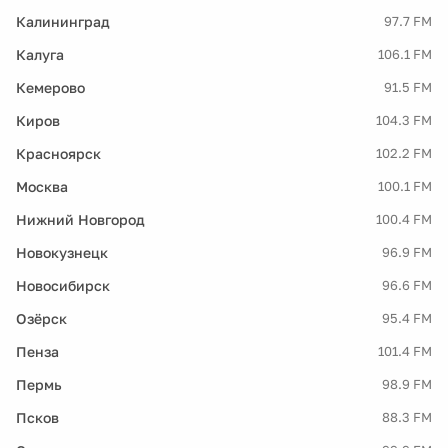
Калининград
97.7 FM
Калуга
106.1 FM
Кемерово
91.5 FM
Киров
104.3 FM
Красноярск
102.2 FM
Москва
100.1 FM
Нижний Новгород
100.4 FM
Новокузнецк
96.9 FM
Новосибирск
96.6 FM
Озёрск
95.4 FM
Пенза
101.4 FM
Пермь
98.9 FM
Псков
88.3 FM