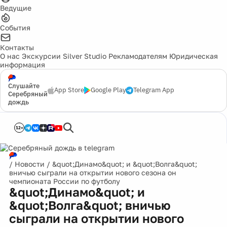
Ведущие
События
Контакты
О нас
Экскурсии
Silver Studio
Рекламодателям
Юридическая
информация
Слушайте
App Store
Google Play
Telegram App
Серебряный
дождь
12+
/
Новости
/
&quot;Динамо&quot; и &quot;Волга&quot;
вничью сыграли на открытии нового сезона он
чемпионата России по футболу
&quot;Динамо&quot; и
&quot;Волга&quot; вничью
сыграли на открытии нового