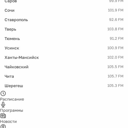
Саров
99.9 FM
Сочи
101.9 FM
Ставрополь
92.6 FM
Тверь
103.8 FM
Тюмень
91.2 FM
Усинск
100.9 FM
Ханты-Мансийск
102.0 FM
Чайковский
105.5 FM
Чита
105.7 FM
Шерегеш
105.3 FM
Расписание
Программы
Новости