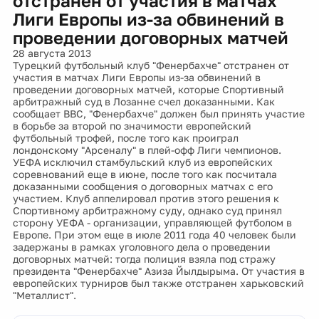
отстранен от участия в матчах
Лиги Европы из-за обвинений в
проведении договорных матчей
28 августа 2013
Турецкий футбольный клуб "Фенербахче" отстранен от
участия в матчах Лиги Европы из-за обвинений в
проведении договорных матчей, которые Спортивный
арбитражный суд в Лозанне счел доказанными. Как
сообщает ВВС, "Фенербахче" должен был принять участие
в борьбе за второй по значимости европейский
футбольный трофей, после того как проиграл
лондонскому "Арсеналу" в плей-офф Лиги чемпионов.
УЕФА исключил стамбульский клуб из европейских
соревнований еще в июне, после того как посчитала
доказанными сообщения о договорных матчах с его
участием. Клуб аппелировал против этого решения к
Спортивному арбитражному суду, однако суд принял
сторону УЕФА - организации, управляющей футболом в
Европе. При этом еще в июле 2011 года 40 человек были
задержаны в рамках уголовного дела о проведении
договорных матчей: тогда полиция взяла под стражу
президента "Фенербахче" Азиза Йылдырыма. От участия в
европейских турниров был также отстранен харьковский
"Металлист".