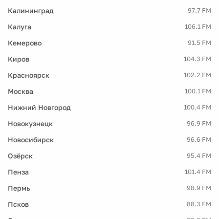
Калининград
97.7 FM
Калуга
106.1 FM
Кемерово
91.5 FM
Киров
104.3 FM
Красноярск
102.2 FM
Москва
100.1 FM
Нижний Новгород
100.4 FM
Новокузнецк
96.9 FM
Новосибирск
96.6 FM
Озёрск
95.4 FM
Пенза
101.4 FM
Пермь
98.9 FM
Псков
88.3 FM