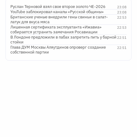
Руслан Терновой взял свое второе золото ЧЕ-2026
23:08
YouTube заблокировал каналы «Русской общины»
23:08
Британские ученые внедрили гены свиньи в салат-
22:53
латук для вкуса мяса
Лишенная сертификата эксплуатанта «Ижавиа»
22:53
собирается устранить замечания Росавиации
В Лондоне предложили в пабах запретить пить у барной
22:51
стойки
Глава ДУМ Москвы Аляутдинов опроверг создание
22:51
собственной партии