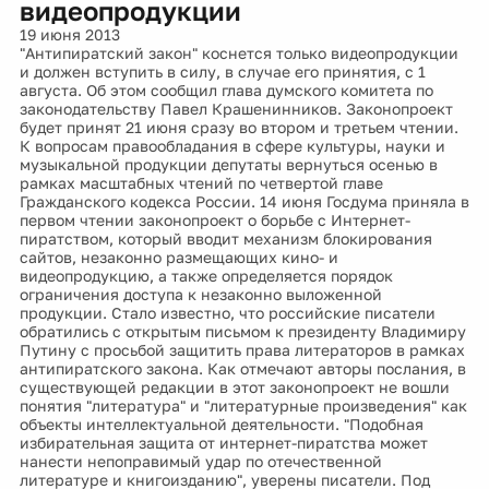
видеопродукции
19 июня 2013
"Антипиратский закон" коснется только видеопродукции
и должен вступить в силу, в случае его принятия, с 1
августа. Об этом сообщил глава думского комитета по
законодательству Павел Крашенинников. Законопроект
будет принят 21 июня сразу во втором и третьем чтении.
К вопросам правообладания в сфере культуры, науки и
музыкальной продукции депутаты вернуться осенью в
рамках масштабных чтений по четвертой главе
Гражданского кодекса России. 14 июня Госдума приняла в
первом чтении законопроект о борьбе с Интернет-
пиратством, который вводит механизм блокирования
сайтов, незаконно размещающих кино- и
видеопродукцию, а также определяется порядок
ограничения доступа к незаконно выложенной
продукции. Стало известно, что российские писатели
обратились с открытым письмом к президенту Владимиру
Путину с просьбой защитить права литераторов в рамках
антипиратского закона. Как отмечают авторы послания, в
существующей редакции в этот законопроект не вошли
понятия "литература" и "литературные произведения" как
объекты интеллектуальной деятельности. "Подобная
избирательная защита от интернет-пиратства может
нанести непоправимый удар по отечественной
литературе и книгоизданию", уверены писатели. Под