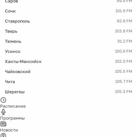
Саров
99.9 FM
Сочи
101.9 FM
Ставрополь
92.6 FM
Тверь
103.8 FM
Тюмень
91.2 FM
Усинск
100.9 FM
Ханты-Мансийск
102.0 FM
Чайковский
105.5 FM
Чита
105.7 FM
Шерегеш
105.3 FM
Расписание
Программы
Новости