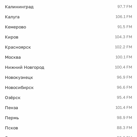
Калининград
97.7 FM
Калуга
106.1 FM
Кемерово
91.5 FM
Киров
104.3 FM
Красноярск
102.2 FM
Москва
100.1 FM
Нижний Новгород
100.4 FM
Новокузнецк
96.9 FM
Новосибирск
96.6 FM
Озёрск
95.4 FM
Пенза
101.4 FM
Пермь
98.9 FM
Псков
88.3 FM