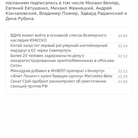
посланием подписались в том числе Михаил Веллер,
Евгений Евтушенко, Михаил Жванецкий, Андрей
Кончаловский, Владимир Познер, Эдвард Радзинский и
Дина Рубина.
ВДНХ может войти в основной список Всемирного
23:05
наследия ЮНЕСКО
Китай запустит первый регулярный контейнерный
22:34
маршрут в ЕС через Севморпуть
Более 20 человек задержаны по делу о
22:12
незарегистрированных криптообменниках в «Москва-
Сити»
Минздрав добавил в ЖНВЛП препарат «Энхерту»
22:12
«Флит Лизинг» купил бывшую «дочку» Mercedes-Benz
21:39
Сенат США одобрил законопроект об ужесточении
21:08
санкций против РФ