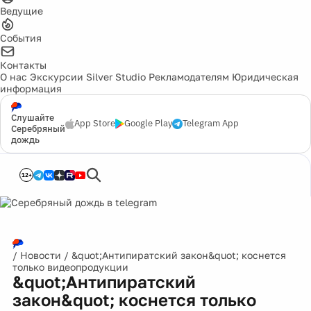
Ведущие
События
Контакты
О нас
Экскурсии
Silver Studio
Рекламодателям
Юридическая
информация
Слушайте
App Store
Google Play
Telegram App
Серебряный
дождь
12+
/
Новости
/
&quot;Антипиратский закон&quot; коснется
только видеопродукции
&quot;Антипиратский
закон&quot; коснется только