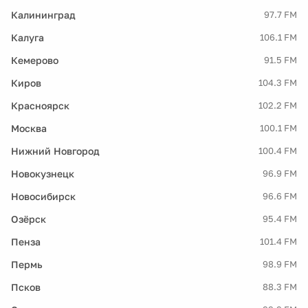
Калининград
97.7 FM
Калуга
106.1 FM
Кемерово
91.5 FM
Киров
104.3 FM
Красноярск
102.2 FM
Москва
100.1 FM
Нижний Новгород
100.4 FM
Новокузнецк
96.9 FM
Новосибирск
96.6 FM
Озёрск
95.4 FM
Пенза
101.4 FM
Пермь
98.9 FM
Псков
88.3 FM