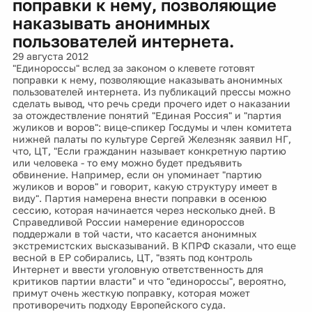
поправки к нему, позволяющие
наказывать анонимных
пользователей интернета.
29 августа 2012
"Единороссы" вслед за законом о клевете готовят
поправки к нему, позволяющие наказывать анонимных
пользователей интернета. Из публикаций прессы можно
сделать вывод, что речь среди прочего идет о наказании
за отождествление понятий "Единая Россия" и "партия
жуликов и воров": вице-спикер Госдумы и член комитета
нижней палаты по культуре Сергей Железняк заявил НГ,
что, ЦТ, "Если гражданин называет конкретную партию
или человека - то ему можно будет предъявить
обвинение. Например, если он упоминает "партию
жуликов и воров" и говорит, какую структуру имеет в
виду". Партия намерена внести поправки в осенюю
сессию, которая начинается через несколько дней. В
Справедливой России намерение единороссов
поддержали в той части, что касается анонимных
экстремистских высказываний. В КПРФ сказали, что еще
весной в ЕР собирались, ЦТ, "взять под контроль
Интернет и ввести уголовную ответственность для
критиков партии власти" и что "единороссы", вероятно,
примут очень жесткую поправку, которая может
противоречить подходу Европейского суда.