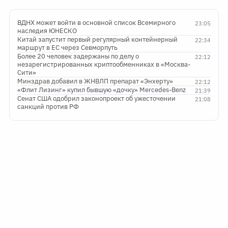
ВДНХ может войти в основной список Всемирного
23:05
наследия ЮНЕСКО
Китай запустит первый регулярный контейнерный
22:34
маршрут в ЕС через Севморпуть
Более 20 человек задержаны по делу о
22:12
незарегистрированных криптообменниках в «Москва-
Сити»
Минздрав добавил в ЖНВЛП препарат «Энхерту»
22:12
«Флит Лизинг» купил бывшую «дочку» Mercedes-Benz
21:39
Сенат США одобрил законопроект об ужесточении
21:08
санкций против РФ