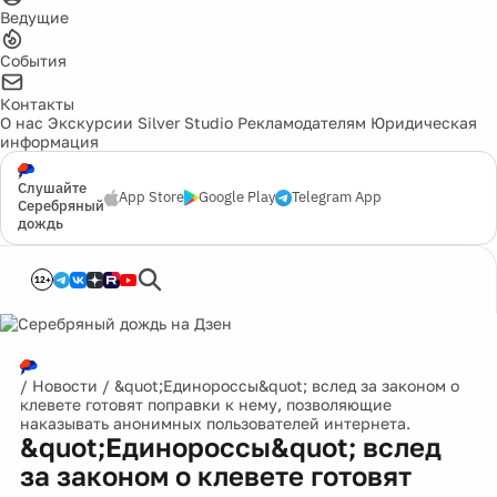
Ведущие
События
Контакты
О нас
Экскурсии
Silver Studio
Рекламодателям
Юридическая
информация
Слушайте
App Store
Google Play
Telegram App
Серебряный
дождь
12+
/
Новости
/
&quot;Единороссы&quot; вслед за законом о
клевете готовят поправки к нему, позволяющие
наказывать анонимных пользователей интернета.
&quot;Единороссы&quot; вслед
за законом о клевете готовят