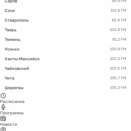
Саров
99.9 FM
Сочи
101.9 FM
Ставрополь
92.6 FM
Тверь
103.8 FM
Тюмень
91.2 FM
Усинск
100.9 FM
Ханты-Мансийск
102.0 FM
Чайковский
105.5 FM
Чита
105.7 FM
Шерегеш
105.3 FM
Расписание
Программы
Новости