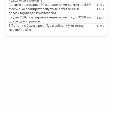
нуждаются в ремонте
Газовые хранилища ЕС заполнены менее чем на 58%
15:47
Мосбиржа планирует запустить собственный
15:47
депозитарий для криптовалют
Госдеп США подтвердил введение залога до $250 тыс.
15:47
для ряда мигрантов
В Тюмени с берега реки Туры собрали уже тонну
15:47
мертвой рыбы