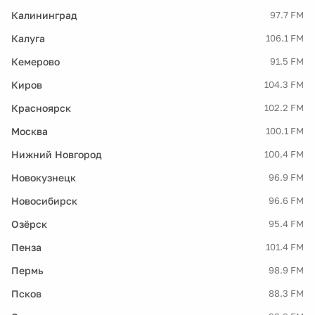
Калининград
97.7 FM
Калуга
106.1 FM
Кемерово
91.5 FM
Киров
104.3 FM
Красноярск
102.2 FM
Москва
100.1 FM
Нижний Новгород
100.4 FM
Новокузнецк
96.9 FM
Новосибирск
96.6 FM
Озёрск
95.4 FM
Пенза
101.4 FM
Пермь
98.9 FM
Псков
88.3 FM