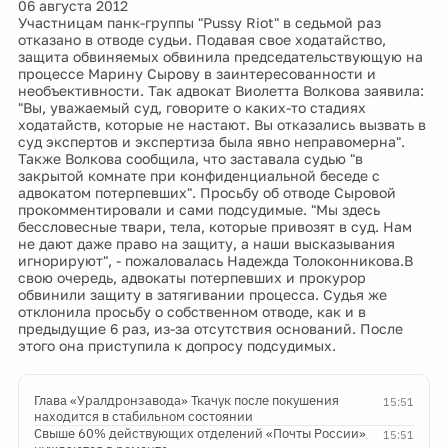
06 августа 2012
Участницам панк-группы "Pussy Riot" в седьмой раз
отказано в отводе судьи. Подавая свое ходатайство,
защита обвиняемых обвинила председательствующую на
процессе Марину Сырову в заинтересованности и
необъективности. Так адвокат Виолетта Волкова заявила:
"Вы, уважаемый суд, говорите о каких-то стадиях
ходатайств, которые не настают. Вы отказались вызвать в
суд экспертов и экспертиза была явно неправомерна".
Также Волкова сообщила, что заставала судью "в
закрытой комнате при конфиденциальной беседе с
адвокатом потерпевших". Просьбу об отводе Сыровой
прокомментировали и сами подсудимые. "Мы здесь
бессловесные твари, тела, которые привозят в суд. Нам
не дают даже право на защиту, а наши высказывания
игнорируют", - пожаловалась Надежда Толоконникова.В
свою очередь, адвокаты потерпевших и прокурор
обвинили защиту в затягивании процесса. Судья же
отклонила просьбу о собственном отводе, как и в
предыдущие 6 раз, из-за отсутствия оснований. После
этого она приступила к допросу подсудимых.
Глава «Уралдронзавода» Ткачук после покушения
15:51
находится в стабильном состоянии
Свыше 60% действующих отделений «Почты России»
15:51