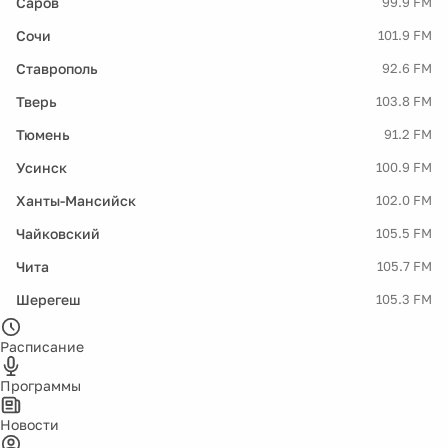
Саров
99.9 FM
Сочи
101.9 FM
Ставрополь
92.6 FM
Тверь
103.8 FM
Тюмень
91.2 FM
Усинск
100.9 FM
Ханты-Мансийск
102.0 FM
Чайковский
105.5 FM
Чита
105.7 FM
Шерегеш
105.3 FM
Расписание
Программы
Новости