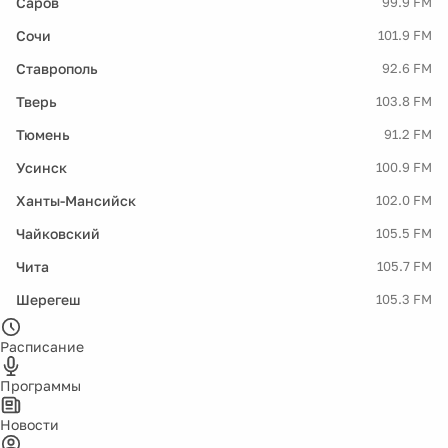
Саров
99.9 FM
Сочи
101.9 FM
Ставрополь
92.6 FM
Тверь
103.8 FM
Тюмень
91.2 FM
Усинск
100.9 FM
Ханты-Мансийск
102.0 FM
Чайковский
105.5 FM
Чита
105.7 FM
Шерегеш
105.3 FM
Расписание
Программы
Новости