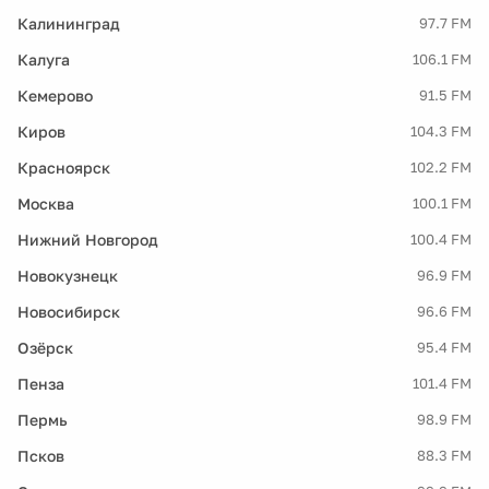
Калининград
97.7 FM
Калуга
106.1 FM
Кемерово
91.5 FM
Киров
104.3 FM
Красноярск
102.2 FM
Москва
100.1 FM
Нижний Новгород
100.4 FM
Новокузнецк
96.9 FM
Новосибирск
96.6 FM
Озёрск
95.4 FM
Пенза
101.4 FM
Пермь
98.9 FM
Псков
88.3 FM