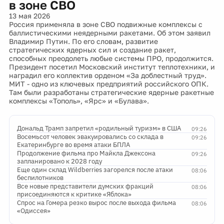
в зоне СВО
13 мая 2026
Россия применяла в зоне СВО подвижные комплексы с
баллистическими неядерными ракетами. Об этом заявил
Владимир Путин. По его словам, развитие
стратегических ядерных сил и создание ракет,
способных преодолеть любые системы ПРО, продолжится.
Президент посетил Московский институт теплотехники, и
наградил его коллектив орденом «За доблестный труд».
МИТ - одно из ключевых предприятий российского ОПК.
Там были разработаны стратегические ядерные ракетные
комплексы «Тополь», «Ярс» и «Булава».
Дональд Трамп запретил «родильный туризм» в США
09:26
Восемьсот человек эвакуировались со склада в
09:26
Екатеринбурге во время атаки БПЛА
Продолжение фильма про Майкла Джексона
09:26
запланировано к 2028 году
Еще один склад Wildberries загорелся после атаки
08:06
беспилотников
Все новые представители думских фракций
08:06
присоединяются к критике «Яблока»
Спрос на Гомера резко вырос после выхода фильма
08:06
«Одиссея»