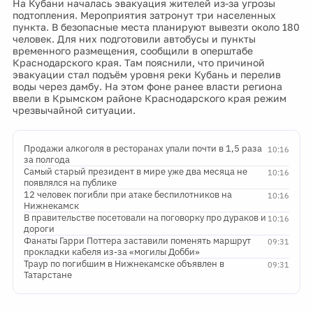
На Кубани началась эвакуация жителей из-за угрозы
подтопления. Мероприятия затронут три населенных
пункта. В безопасные места планируют вывезти около 180
человек. Для них подготовили автобусы и пункты
временного размещения, сообщили в оперштабе
Краснодарского края. Там пояснили, что причиной
эвакуации стал подъём уровня реки Кубань и перелив
воды через дамбу. На этом фоне ранее власти региона
ввели в Крымском районе Краснодарского края режим
чрезвычайной ситуации.
Продажи алкоголя в ресторанах упали почти в 1,5 раза
10:16
за полгода
Самый старый президент в мире уже два месяца не
10:16
появлялся на публике
12 человек погибли при атаке беспилотников на
10:16
Нижнекамск
В правительстве посетовали на поговорку про дураков и
10:16
дороги
Фанаты Гарри Поттера заставили поменять маршрут
09:31
прокладки кабеля из-за «могилы Добби»
Траур по погибшим в Нижнекамске объявлен в
09:31
Татарстане