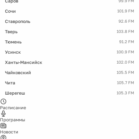
Саров
99.9 FM
Сочи
101.9 FM
Ставрополь
92.6 FM
Тверь
103.8 FM
Тюмень
91.2 FM
Усинск
100.9 FM
Ханты-Мансийск
102.0 FM
Чайковский
105.5 FM
Чита
105.7 FM
Шерегеш
105.3 FM
Расписание
Программы
Новости