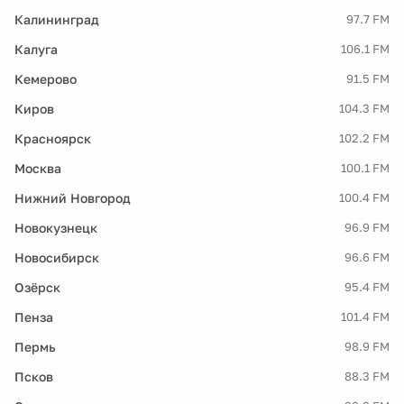
Калининград
97.7 FM
Калуга
106.1 FM
Кемерово
91.5 FM
Киров
104.3 FM
Красноярск
102.2 FM
Москва
100.1 FM
Нижний Новгород
100.4 FM
Новокузнецк
96.9 FM
Новосибирск
96.6 FM
Озёрск
95.4 FM
Пенза
101.4 FM
Пермь
98.9 FM
Псков
88.3 FM