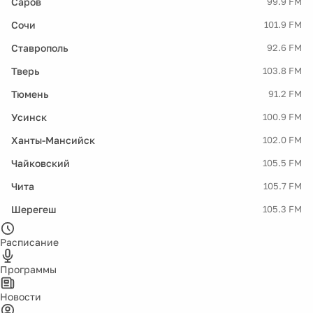
Саров
99.9 FM
Сочи
101.9 FM
Ставрополь
92.6 FM
Тверь
103.8 FM
Тюмень
91.2 FM
Усинск
100.9 FM
Ханты-Мансийск
102.0 FM
Чайковский
105.5 FM
Чита
105.7 FM
Шерегеш
105.3 FM
Расписание
Программы
Новости