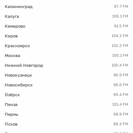
Калининград
97.7 FM
Калуга
106.1 FM
Кемерово
91.5 FM
Киров
104.3 FM
Красноярск
102.2 FM
Москва
100.1 FM
Нижний Новгород
100.4 FM
Новокузнецк
96.9 FM
Новосибирск
96.6 FM
Озёрск
95.4 FM
Пенза
101.4 FM
Пермь
98.9 FM
Псков
88.3 FM