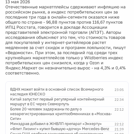
13 мая 2026
Отечественные маркетплейсы сдерживают инфляцию на
российском рынке, а индекс потребительских цен за
последние три года в онлайн-сегменте оказался ниже
общего по стране - 96,88 пунктов против 116,67 пунктов
ИПЦ Росстата, говорится в докладе Ассоциации
представителей электронной торговли (АПЭТ). Авторы
исследования объясняют это тем, что стоимость товаров
для покупателей у интернет-ритейлеров растет
медленнее за счет скидок и программ лояльности, пишут
«Ведомости». При этом, за последний год среди трех
крупнейших маркетплейсов только у Wildberries индекс
потребительских цен снизился, когда у Ozon и
Яндекс.Маркет он незначительно вырос - на 4,3% и 0,4%
соответственно.
ВДНХ может войти в основной список Всемирного
23:05
наследия ЮНЕСКО
Китай запустит первый регулярный контейнерный
22:34
маршрут в ЕС через Севморпуть
Более 20 человек задержаны по делу о
22:12
незарегистрированных криптообменниках в «Москва-
Сити»
Минздрав добавил в ЖНВЛП препарат «Энхерту»
22:12
«Флит Лизинг» купил бывшую «дочку» Mercedes-Benz
21:39
Сенат США одобрил законопроект об ужесточении