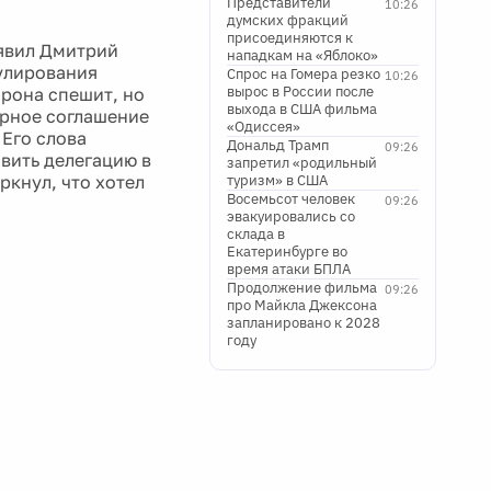
Представители
10:26
думских фракций
присоединяются к
аявил Дмитрий
нападкам на «Яблоко»
гулирования
Спрос на Гомера резко
10:26
вырос в России после
рона спешит, но
выхода в США фильма
ирное соглашение
«Одиссея»
 Его слова
Дональд Трамп
09:26
вить делегацию в
запретил «родильный
кнул, что хотел
туризм» в США
Восемьсот человек
09:26
эвакуировались со
склада в
Екатеринбурге во
время атаки БПЛА
Продолжение фильма
09:26
про Майкла Джексона
запланировано к 2028
году