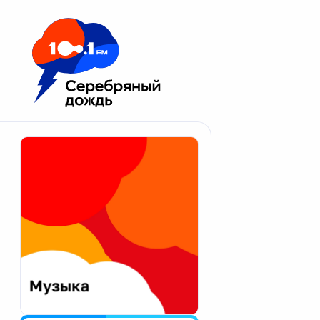
Москва 100.1 FM
Апатиты
Астрахань
Волгоград
Вологда
Екатеринбург
Иваново
Казань
Калининград
Калуга