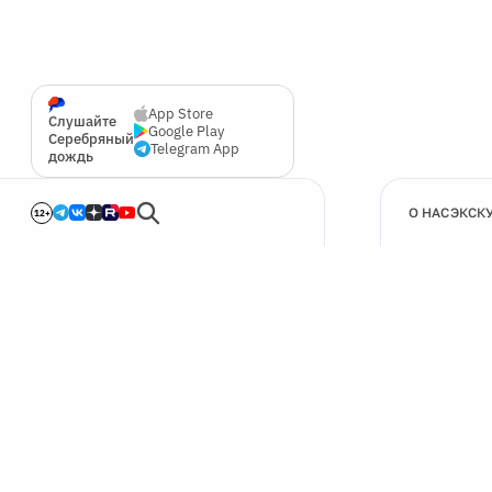
App Store
Слушайте
Google Play
Серебряный
Telegram App
дождь
О НАС
ЭКСК
12+
🍪
Мы используем cookie для улучшения работы сайта.