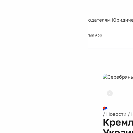
События
Контакты
О нас
Экскурсии
Silver Studio
Рекламодателям
Юридиче
Слушайте
App Store
Google Play
Telegram App
Серебряный
дождь
12+
Реклама
/
Новости
/
Кремл
Украи