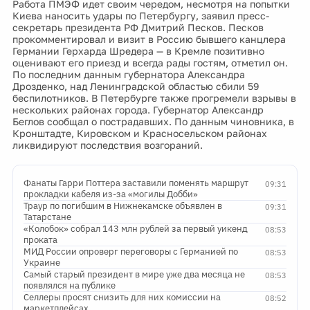
Работа ПМЭФ идет своим чередом, несмотря на попытки
Киева наносить удары по Петербургу, заявил пресс-
секретарь президента РФ Дмитрий Песков. Песков
прокомментировал и визит в Россию бывшего канцлера
Германии Герхарда Шредера — в Кремле позитивно
оценивают его приезд и всегда рады гостям, отметил он.
По последним данным губернатора Александра
Дрозденко, над Ленинградской областью сбили 59
беспилотников. В Петербурге также прогремели взрывы в
нескольких районах города. Губернатор Александр
Беглов сообщал о пострадавших. По данным чиновника, в
Кронштадте, Кировском и Красносельском районах
ликвидируют последствия возгораний.
Фанаты Гарри Поттера заставили поменять маршрут
09:31
прокладки кабеля из-за «могилы Добби»
Траур по погибшим в Нижнекамске объявлен в
09:31
Татарстане
«Колобок» собрал 143 млн рублей за первый уикенд
08:53
проката
МИД России опроверг переговоры с Германией по
08:53
Украине
Самый старый президент в мире уже два месяца не
08:53
появлялся на публике
Селлеры просят снизить для них комиссии на
08:52
маркетплейсах