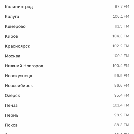
Калининград
97.7 FM
Калуга
106.1 FM
Кемерово
91.5 FM
Киров
104.3 FM
Красноярск
102.2 FM
Москва
100.1 FM
Нижний Новгород
100.4 FM
Новокузнецк
96.9 FM
Новосибирск
96.6 FM
Озёрск
95.4 FM
Пенза
101.4 FM
Пермь
98.9 FM
Псков
88.3 FM