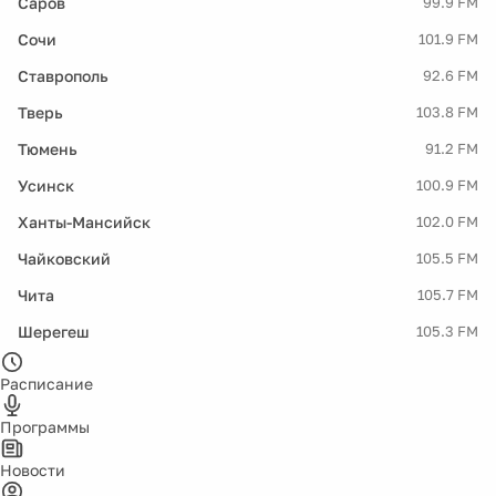
Саров
99.9 FM
Сочи
101.9 FM
Ставрополь
92.6 FM
Тверь
103.8 FM
Тюмень
91.2 FM
Усинск
100.9 FM
Ханты-Мансийск
102.0 FM
Чайковский
105.5 FM
Чита
105.7 FM
Шерегеш
105.3 FM
Расписание
Программы
Новости