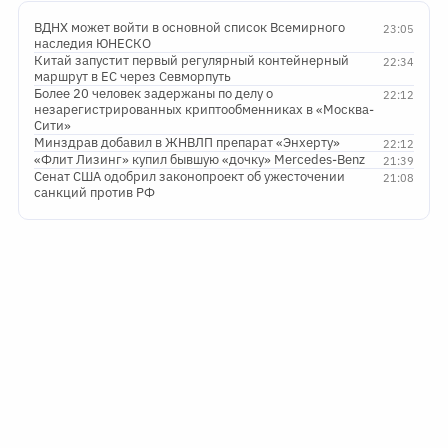
ВДНХ может войти в основной список Всемирного
23:05
наследия ЮНЕСКО
Китай запустит первый регулярный контейнерный
22:34
маршрут в ЕС через Севморпуть
Более 20 человек задержаны по делу о
22:12
незарегистрированных криптообменниках в «Москва-
Сити»
Минздрав добавил в ЖНВЛП препарат «Энхерту»
22:12
«Флит Лизинг» купил бывшую «дочку» Mercedes-Benz
21:39
Сенат США одобрил законопроект об ужесточении
21:08
санкций против РФ