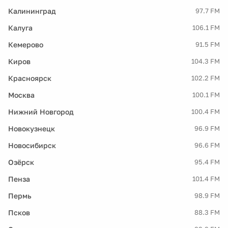
Калининград
97.7 FM
Калуга
106.1 FM
Кемерово
91.5 FM
Киров
104.3 FM
Красноярск
102.2 FM
Москва
100.1 FM
Нижний Новгород
100.4 FM
Новокузнецк
96.9 FM
Новосибирск
96.6 FM
Озёрск
95.4 FM
Пенза
101.4 FM
Пермь
98.9 FM
Псков
88.3 FM