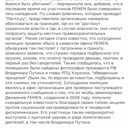
боимся быть убитыми!", - подчеркнула она, добавив, что в
последнее время на участников FEMEN было совершено
пять нападений. По словам Шевченко, которые приводит
"Лента.ру", представители организации намерены
обосноваться за границей, где их не "достанут
украинские власти и где, в случае опасности, они смогут
попросить защиты местных правоохранительных
органов". Ранее сегодня стало известно, что сотрудники
милиции провели обыск в киевском офисе FEMEN,
обнаружив там пистолет с патронами и гранату.
Шевченко заявила, что стражи порядка подбросили это
оружие, указав, что осмотр проводили дважды, причем, в
первый раз без свидетелей. Также сообщалось, что в
помещении были найдены фотографии президента РФ
Владимира Путина и главы РПЦ Кирилла, "обведенные
прицелом" (были ли, по версии активисток, подброшены и
эти снимки, не уточняется). Сотрудники милиции
явились в офис организации для проверки поступившего
анонимного сообщения о том, что он якобы заминирован.
Движение FEMEN, созданное в 2008 году, получило
скандальную известность благодаря своим топлес-акциям
против социальной несправедливости и гендерной
дискриминации. Его участницы также неоднократно
выступали с критикой церкви и ряда политических
деятелей, в том числе Владимира Путина.