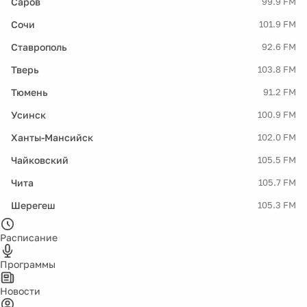
Саров
99.9 FM
Сочи
101.9 FM
Ставрополь
92.6 FM
Тверь
103.8 FM
Тюмень
91.2 FM
Усинск
100.9 FM
Ханты-Мансийск
102.0 FM
Чайковский
105.5 FM
Чита
105.7 FM
Шерегеш
105.3 FM
Расписание
Программы
Новости