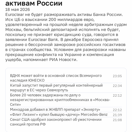
активам России
18 мая 2026
Euroclear не будет размораживать активы Банка России.
Иск ЦБ о взыскании 200 миллиардов евро,
удовлетворенный на прошлой неделе арбитражным судом
Москвы, бельгийский депозитарий исполнять не будет,
поскольку не признает юрисдикцию суда, говорится в
заявлении Euroclear Bank. В декабре Евросоюз принял
решение о бессрочной заморозке российских госактивов
в странах сообщества. Условием для разморозки названы
прекращение конфликта на Украине и компенсация
ущерба, напоминает РИА Новости.
ВДНХ может войти в основной список Всемирного
23:05
наследия ЮНЕСКО
Китай запустит первый регулярный контейнерный
22:34
маршрут в ЕС через Севморпуть
Более 20 человек задержаны по делу о
22:12
незарегистрированных криптообменниках в «Москва-
Сити»
Минздрав добавил в ЖНВЛП препарат «Энхерту»
22:12
«Флит Лизинг» купил бывшую «дочку» Mercedes-Benz
21:39
Сенат США одобрил законопроект об ужесточении
21:08
санкций против РФ