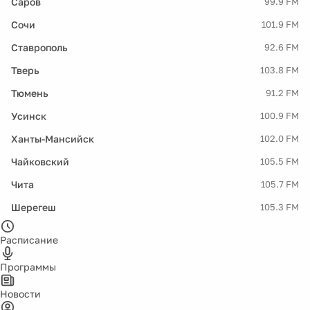
Саров
99.9 FM
Сочи
101.9 FM
Ставрополь
92.6 FM
Тверь
103.8 FM
Тюмень
91.2 FM
Усинск
100.9 FM
Ханты-Мансийск
102.0 FM
Чайковский
105.5 FM
Чита
105.7 FM
Шерегеш
105.3 FM
Расписание
Программы
Новости