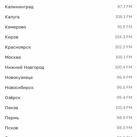
Калининград
97.7 FM
Калуга
106.1 FM
Кемерово
91.5 FM
Киров
104.3 FM
Красноярск
102.2 FM
Москва
100.1 FM
Нижний Новгород
100.4 FM
Новокузнецк
96.9 FM
Новосибирск
96.6 FM
Озёрск
95.4 FM
Пенза
101.4 FM
Пермь
98.9 FM
Псков
88.3 FM