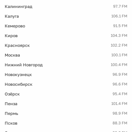
Калининград
97.7 FM
Калуга
106.1 FM
Кемерово
91.5 FM
Киров
104.3 FM
Красноярск
102.2 FM
Москва
100.1 FM
Нижний Новгород
100.4 FM
Новокузнецк
96.9 FM
Новосибирск
96.6 FM
Озёрск
95.4 FM
Пенза
101.4 FM
Пермь
98.9 FM
Псков
88.3 FM