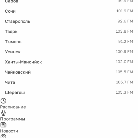
Саров
99.9 FM
Сочи
101.9 FM
Ставрополь
92.6 FM
Тверь
103.8 FM
Тюмень
91.2 FM
Усинск
100.9 FM
Ханты-Мансийск
102.0 FM
Чайковский
105.5 FM
Чита
105.7 FM
Шерегеш
105.3 FM
Расписание
Программы
Новости