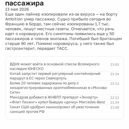
пассажира
13 мая 2026
Еще один лайнер изолировали из-за вируса — на борту
Ambition умер пассажир. Судно прибыло сегодня во
Францию в Бордо, там сейчас изолированы 1,7 тыс.
человек, пишут местные газеты. Отмечается, что речь
идет о норовирусе. Его симптомы появились еще у 50
пассажиров и членов экипажа. Погибший был британцем
старше 90 лет. Помимо норовируса, у него также был
гастроэнтерит, передает ТАСС.
ВДНХ может войти в основной список Всемирного
23:05
наследия ЮНЕСКО
Китай запустит первый регулярный контейнерный
22:34
маршрут в ЕС через Севморпуть
Более 20 человек задержаны по делу о
22:12
незарегистрированных криптообменниках в «Москва-
Сити»
Минздрав добавил в ЖНВЛП препарат «Энхерту»
22:12
«Флит Лизинг» купил бывшую «дочку» Mercedes-Benz
21:39
Сенат США одобрил законопроект об ужесточении
21:08
санкций против РФ