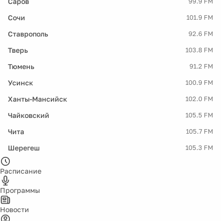
Саров
99.9 FM
Сочи
101.9 FM
Ставрополь
92.6 FM
Тверь
103.8 FM
Тюмень
91.2 FM
Усинск
100.9 FM
Ханты-Мансийск
102.0 FM
Чайковский
105.5 FM
Чита
105.7 FM
Шерегеш
105.3 FM
Расписание
Программы
Новости