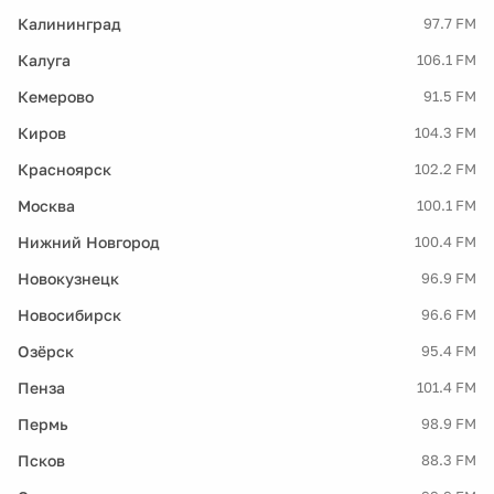
Калининград
97.7 FM
Калуга
106.1 FM
Кемерово
91.5 FM
Киров
104.3 FM
Красноярск
102.2 FM
Москва
100.1 FM
Нижний Новгород
100.4 FM
Новокузнецк
96.9 FM
Новосибирск
96.6 FM
Озёрск
95.4 FM
Пенза
101.4 FM
Пермь
98.9 FM
Псков
88.3 FM