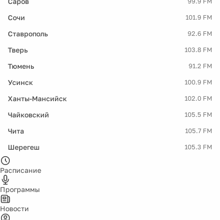
Саров
99.9 FM
Сочи
101.9 FM
Ставрополь
92.6 FM
Тверь
103.8 FM
Тюмень
91.2 FM
Усинск
100.9 FM
Ханты-Мансийск
102.0 FM
Чайковский
105.5 FM
Чита
105.7 FM
Шерегеш
105.3 FM
Расписание
Программы
Новости