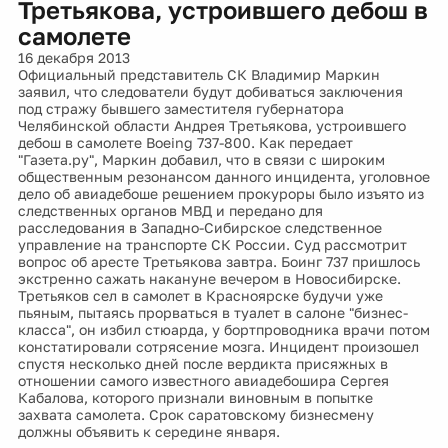
Третьякова, устроившего дебош в
самолете
16 декабря 2013
Официальный представитель СК Владимир Маркин
заявил, что следователи будут добиваться заключения
под стражу бывшего заместителя губернатора
Челябинской области Андрея Третьякова, устроившего
дебош в самолете Boeing 737-800. Как передает
"Газета.ру", Маркин добавил, что в связи с широким
общественным резонансом данного инцидента, уголовное
дело об авиадебоше решением прокуроры было изъято из
следственных органов МВД и передано для
расследования в Западно-Сибирское следственное
управление на транспорте СК России. Суд рассмотрит
вопрос об аресте Третьякова завтра. Боинг 737 пришлось
экстренно сажать накануне вечером в Новосибирске.
Третьяков сел в самолет в Красноярске будучи уже
пьяным, пытаясь прорваться в туалет в салоне "бизнес-
класса", он избил стюарда, у бортпроводника врачи потом
констатировали сотрясение мозга. Инцидент произошел
спустя несколько дней после вердикта присяжных в
отношении самого известного авиадебошира Сергея
Кабалова, которого признали виновным в попытке
захвата самолета. Срок саратовскому бизнесмену
должны объявить к середине января.