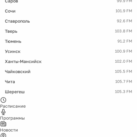
Саров
99.9 FM
Сочи
101.9 FM
Ставрополь
92.6 FM
Тверь
103.8 FM
Тюмень
91.2 FM
Усинск
100.9 FM
Ханты-Мансийск
102.0 FM
Чайковский
105.5 FM
Чита
105.7 FM
Шерегеш
105.3 FM
Расписание
Программы
Новости