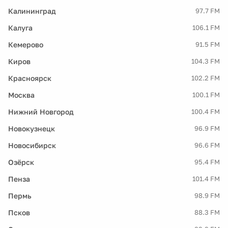
Калининград
97.7 FM
Калуга
106.1 FM
Кемерово
91.5 FM
Киров
104.3 FM
Красноярск
102.2 FM
Москва
100.1 FM
Нижний Новгород
100.4 FM
Новокузнецк
96.9 FM
Новосибирск
96.6 FM
Озёрск
95.4 FM
Пенза
101.4 FM
Пермь
98.9 FM
Псков
88.3 FM