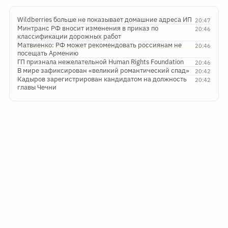
Wildberries больше не показывает домашние адреса ИП
20:47
Минтранс РФ вносит изменения в приказ по
20:46
классификации дорожных работ
Матвиенко: РФ может рекомендовать россиянам не
20:46
посещать Армению
ГП признала нежелательной Human Rights Foundation
20:46
В мире зафиксирован «великий романтический спад»
20:42
Кадыров зарегистрирован кандидатом на должность
20:42
главы Чечни