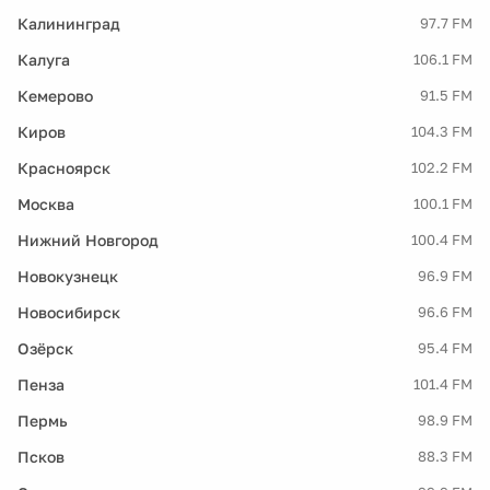
Калининград
97.7 FM
Калуга
106.1 FM
Кемерово
91.5 FM
Киров
104.3 FM
Красноярск
102.2 FM
Москва
100.1 FM
Нижний Новгород
100.4 FM
Новокузнецк
96.9 FM
Новосибирск
96.6 FM
Озёрск
95.4 FM
Пенза
101.4 FM
Пермь
98.9 FM
Псков
88.3 FM