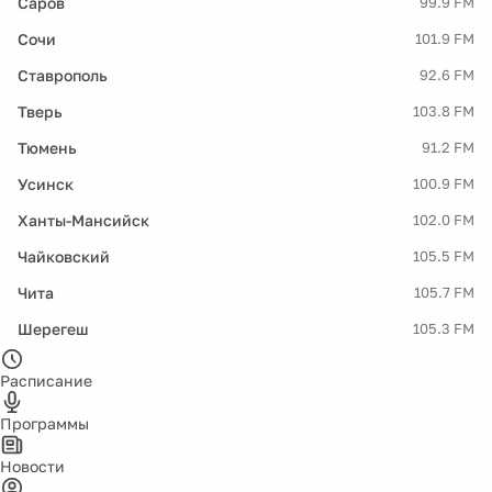
Саров
99.9 FM
Сочи
101.9 FM
Ставрополь
92.6 FM
Тверь
103.8 FM
Тюмень
91.2 FM
Усинск
100.9 FM
Ханты-Мансийск
102.0 FM
Чайковский
105.5 FM
Чита
105.7 FM
Шерегеш
105.3 FM
Расписание
Программы
Новости