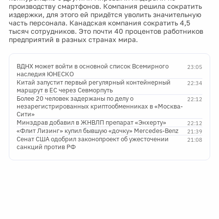
производству смартфонов. Компания решила сократить
издержки, для этого ей придётся уволить значительную
часть персонала. Канадская компания сократить 4,5
тысяч сотрудников. Это почти 40 процентов работников
предприятий в разных странах мира.
ВДНХ может войти в основной список Всемирного
23:05
наследия ЮНЕСКО
Китай запустит первый регулярный контейнерный
22:34
маршрут в ЕС через Севморпуть
Более 20 человек задержаны по делу о
22:12
незарегистрированных криптообменниках в «Москва-
Сити»
Минздрав добавил в ЖНВЛП препарат «Энхерту»
22:12
«Флит Лизинг» купил бывшую «дочку» Mercedes-Benz
21:39
Сенат США одобрил законопроект об ужесточении
21:08
санкций против РФ