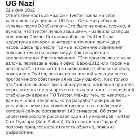
UG Nazi
22 июня 2012
Ответственность за «взлом» Twitter взяла на себя
хакерская группировка UG Nazi. Сеть микроблогов
«упала» после DDoS-атаки «Это было не очень сложно, я
думала, что Twitter лучше защищен», – заявила хакерша
под ником Cosmo. Сеть микроблогов Twitter была
недоступна вечером в четверг в течение почти двух
часов. Здесь принесли "самые искренние извинения"
пользователям по всему миру. Как говорится в
корпоративном блоге компании. "Это произошло не из-за
взлома, переезда в новый офис, Евро-2012 или гифок на
аватарках", - отмечается в сообщении. Глобальный сбой,
пояснили в Twitter, возник из-за цепной реакции всего
программного обеспечения на одну ошибку. Как только
эта "цепная ошибка" была обнаружена, компания приняла
меры, которые среди прочего включали откат к последней
стабильной версии ПО Twitter. Между тем, по некоторым
данным, сбои начались, когда разработчики решили
увеличить лимит на количество знаков в сообщении,
который сейчас составляет 140 символов. Об этом в
своем микроблоге рассказал один из инженеров Twitter
Сэм Пуллара (Sam Pullara). Сайт постоянно "падал",
поэтому пришлось все откатить обратно, пояснил
разработчик.