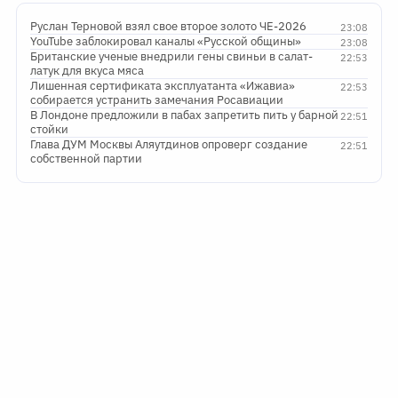
Руслан Терновой взял свое второе золото ЧЕ-2026
23:08
YouTube заблокировал каналы «Русской общины»
23:08
Британские ученые внедрили гены свиньи в салат-
22:53
латук для вкуса мяса
Лишенная сертификата эксплуатанта «Ижавиа»
22:53
собирается устранить замечания Росавиации
В Лондоне предложили в пабах запретить пить у барной
22:51
стойки
Глава ДУМ Москвы Аляутдинов опроверг создание
22:51
собственной партии