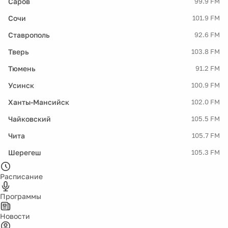
Саров
99.9 FM
Сочи
101.9 FM
Ставрополь
92.6 FM
Тверь
103.8 FM
Тюмень
91.2 FM
Усинск
100.9 FM
Ханты-Мансийск
102.0 FM
Чайковский
105.5 FM
Чита
105.7 FM
Шерегеш
105.3 FM
Расписание
Программы
Новости