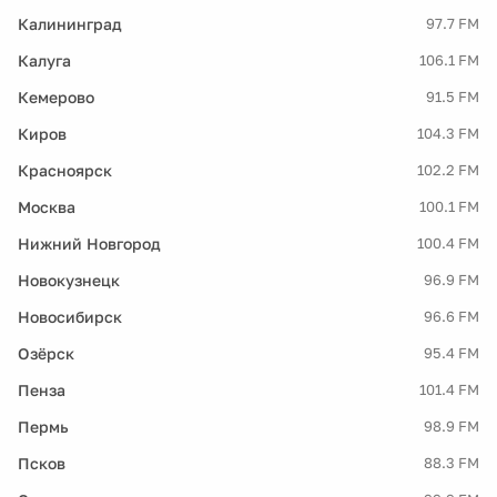
Калининград
97.7 FM
Калуга
106.1 FM
Кемерово
91.5 FM
Киров
104.3 FM
Красноярск
102.2 FM
Москва
100.1 FM
Нижний Новгород
100.4 FM
Новокузнецк
96.9 FM
Новосибирск
96.6 FM
Озёрск
95.4 FM
Пенза
101.4 FM
Пермь
98.9 FM
Псков
88.3 FM