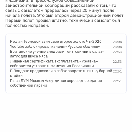
Индонезии. В пресс-службе Объединённой
авиастроительной корпорации рассказали о том, что
связь с самолетом прервалась через 20 минут после
начала полета. Это был второй демонстрационный полет.
Первый полет прошел штатно, технически самолет был
полностью исправен.
Руслан Терновой взял свое второе золото ЧЕ-2026
23:08
YouTube заблокировал каналы «Русской общины»
23:08
Британские ученые внедрили гены свиньи в салат-
22:53
латук для вкуса мяса
Лишенная сертификата эксплуатанта «Ижавиа»
22:53
собирается устранить замечания Росавиации
В Лондоне предложили в пабах запретить пить у барной
22:51
стойки
Глава ДУМ Москвы Аляутдинов опроверг создание
22:51
собственной партии