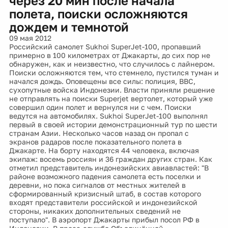
через 20 мин после начала
полета, поиски осложняются
дождем и темнотой
09 мая 2012
Российский самолет Sukhoi SuperJet-100, пропавший
примерно в 100 километрах от Джакарты, до сих пор не
обнаружен, как и неизвестно, что случилось с лайнером.
Поиски осложняются тем, что стемнело, пустился туман и
начался дождь. Оповещены все силы: полиция, ВВС,
сухопутные войска Индонезии. Власти приняли решение
не отправлять на поиски Superjet вертолет, который уже
совершил один полет и вернулся ни с чем. Поиски
ведутся на автомобилях. Sukhoi SuperJet-100 выполнял
первый в своей истории демонстрационный тур по шести
странам Азии. Несколько часов назад он пропал с
экранов радаров после показательного полета в
Джакарте. На борту находятся 44 человека, включая
экипаж: восемь россиян и 36 граждан других стран. Как
отметил представитель индонезийских авиавластей: "В
районе возможного падения самолета есть поселки и
деревни, но пока сигналов от местных жителей в
сформированный кризисный штаб, в состав которого
входят представители российской и индонезийской
стороны, никаких дополнительных сведений не
поступало". В аэропорт Джакарты прибыл посол РФ в