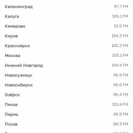
Калининград
97.7 FM
Калуга
106.1 FM
Кемерово
91.5 FM
Киров
104.3 FM
Красноярск
102.2 FM
Москва
100.1 FM
Нижний Новгород
100.4 FM
Новокузнецк
96.9 FM
Новосибирск
96.6 FM
Озёрск
95.4 FM
Пенза
101.4 FM
Пермь
98.9 FM
Псков
88.3 FM