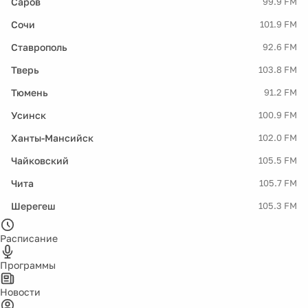
Саров
99.9 FM
Сочи
101.9 FM
Ставрополь
92.6 FM
Тверь
103.8 FM
Тюмень
91.2 FM
Усинск
100.9 FM
Ханты-Мансийск
102.0 FM
Чайковский
105.5 FM
Чита
105.7 FM
Шерегеш
105.3 FM
Расписание
Программы
Новости