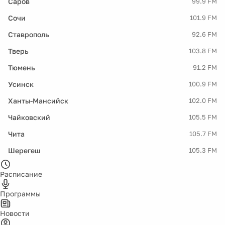
Саров
99.9 FM
Сочи
101.9 FM
Ставрополь
92.6 FM
Тверь
103.8 FM
Тюмень
91.2 FM
Усинск
100.9 FM
Ханты-Мансийск
102.0 FM
Чайковский
105.5 FM
Чита
105.7 FM
Шерегеш
105.3 FM
Расписание
Программы
Новости