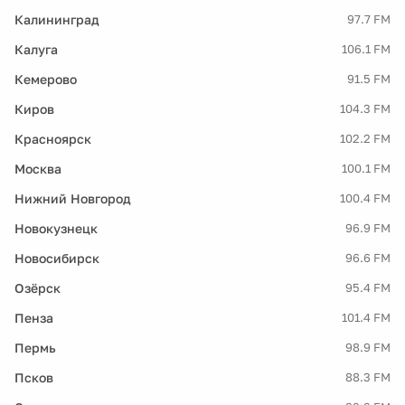
Калининград
97.7 FM
Калуга
106.1 FM
Кемерово
91.5 FM
Киров
104.3 FM
Красноярск
102.2 FM
Москва
100.1 FM
Нижний Новгород
100.4 FM
Новокузнецк
96.9 FM
Новосибирск
96.6 FM
Озёрск
95.4 FM
Пенза
101.4 FM
Пермь
98.9 FM
Псков
88.3 FM