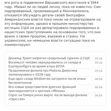
его роты в подавлении Варшавского восстания в 1944
году. Убивал ли он людей лично, пока не известно. Сам
подозреваемый, проживающий в Миннеаполисе,
отказался обсуждать детали своей биографии.
Американские власти пока никак не отреагировали на
эту информацию, однако в прошлом министерство
юстиции США не раз депортировало подозреваемых в
нацистских преступлениях на основании того, что они
врали о своем прошлом, въезжая в страну. Ни
украинские, ни немецкие власти ситуацию пока не
комментируют.
Дональд Трамп запретил «родильный туризм» в США
09:26
Восемьсот человек эвакуировались со склада в
09:26
Екатеринбурге во время атаки БПЛА
Продолжение фильма про Майкла Джексона
09:26
запланировано к 2028 году
Еще один склад Wildberries загорелся после атаки
08:06
беспилотников
Все новые представители думских фракций
08:06
присоединяются к критике «Яблока»
Спрос на Гомера резко вырос после выхода фильма
08:06
«Одиссея»