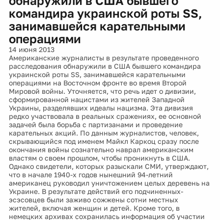
обнаружили в США бывшего
командира украинской роты SS,
занимавшейся карательными
операциями
14 июня 2013
Американские журналисты в результате проведенного
расследования обнаружили в США бывшего командира
украинской роты SS, занимавшейся карательными
операциями на Восточном фронте во время Второй
Мировой войны. Уточняется, что речь идет о дивизии,
сформированной нацистами из жителей Западной
Украины, разделявших идеалы нацизма. Эта дивизия
редко участвовала в реальных сражениях, ее основной
задачей была борьба с партизанами и проведение
карательных акций. По данным журналистов, человек,
скрывающийся под именем Майкл Каркоц сразу после
окончания войны сознательно наврал американским
властям о своем прошлом, чтобы проникнуть в США.
Однако свидетели, которых разыскали СМИ, утверждают,
что в начале 1940-х годов нынешний 94-летний
американец руководил уничтожением целых деревень на
Украине. В результате действий его подчиненных-
эсэсовцев были заживо сожжены сотни местных
жителей, включая женщин и детей. Кроме того, в
немецких архивах сохранилась информация об участии