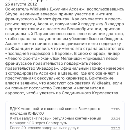
25 августа 2012
Основатель Wikileaks Джулиан Ассанж, воспользовавшись
Skype, накануне вечером принял участие в митинге
французского «Левого фронта». Как отмечается в пресс-
релизе партии, Ассанж, получивший поддержку Эквадора
в противостоянии с властями Великобритании, призвал
официальный Париж использовать свое влияние для того,
чтобы право на полученное им убежище было соблюдено.
Ассанж также приветствовал движение в его поддержку
во Франции и заявил, что именно эта страна остается его
«последней надеждой в Европе». В свою очередь, лидер
«Левого фронта» Жан-Люк Меланшон «призывал левое
французское правительство поддержать левое
правительство Эквадора». Официальный Лондон намерен
экстрадировать Ассанжа в Швецию, где его обвиняют в
преступлениях сексуального характера. Британские
власти заявили, что арестуют основателя Wikileaks, если
он покинет посольство Эквадора и направится в
аэропорт, чтобы улететь из Соединенного Королевства.
ВДНХ может войти в основной список Всемирного
23:05
наследия ЮНЕСКО
Китай запустит первый регулярный контейнерный
22:34
маршрут в ЕС через Севморпуть
Более 20 человек задержаны по делу о
22:12