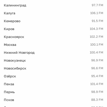
Калининград
97.7 FM
Калуга
106.1 FM
Кемерово
91.5 FM
Киров
104.3 FM
Красноярск
102.2 FM
Москва
100.1 FM
Нижний Новгород
100.4 FM
Новокузнецк
96.9 FM
Новосибирск
96.6 FM
Озёрск
95.4 FM
Пенза
101.4 FM
Пермь
98.9 FM
Псков
88.3 FM