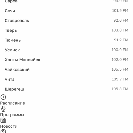
Саров
99.9 FM
Сочи
101.9 FM
Ставрополь
92.6 FM
Тверь
103.8 FM
Тюмень
91.2 FM
Усинск
100.9 FM
Ханты-Мансийск
102.0 FM
Чайковский
105.5 FM
Чита
105.7 FM
Шерегеш
105.3 FM
Расписание
Программы
Новости