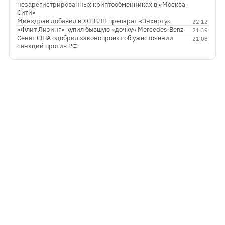
незарегистрированных криптообменниках в «Москва-
Сити»
Минздрав добавил в ЖНВЛП препарат «Энхерту»
22:12
«Флит Лизинг» купил бывшую «дочку» Mercedes-Benz
21:39
Сенат США одобрил законопроект об ужесточении
21:08
санкций против РФ