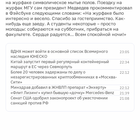
на журфаке символическое мытье полов. Поездку на
журфак МГУ сам президент Медведев прокомментировал
в Фэйсбуке следующими словами: «На журфаке было
интересно и весело. Спасибо за гостеприимство. Как-
нибудь еще заеду. А студенты некоторые – просто
молодцы: собираются на субботник, прибраться на
факультете. Сердце радуется... Всем спокойной ночи!»
ВДНХ может войти в основной список Всемирного
23:05
наследия ЮНЕСКО
Китай запустит первый регулярный контейнерный
22:34
маршрут в ЕС через Севморпуть
Более 20 человек задержаны по делу о
22:12
незарегистрированных криптообменниках в «Москва-
Сити»
Минздрав добавил в ЖНВЛП препарат «Энхерту»
22:12
«Флит Лизинг» купил бывшую «дочку» Mercedes-Benz
21:39
Сенат США одобрил законопроект об ужесточении
21:08
санкций против РФ