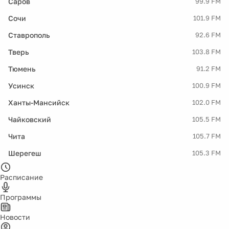
Саров
99.9 FM
Сочи
101.9 FM
Ставрополь
92.6 FM
Тверь
103.8 FM
Тюмень
91.2 FM
Усинск
100.9 FM
Ханты-Мансийск
102.0 FM
Чайковский
105.5 FM
Чита
105.7 FM
Шерегеш
105.3 FM
Расписание
Программы
Новости