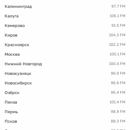
Калининград
97.7 FM
Калуга
106.1 FM
Кемерово
91.5 FM
Киров
104.3 FM
Красноярск
102.2 FM
Москва
100.1 FM
Нижний Новгород
100.4 FM
Новокузнецк
96.9 FM
Новосибирск
96.6 FM
Озёрск
95.4 FM
Пенза
101.4 FM
Пермь
98.9 FM
Псков
88.3 FM