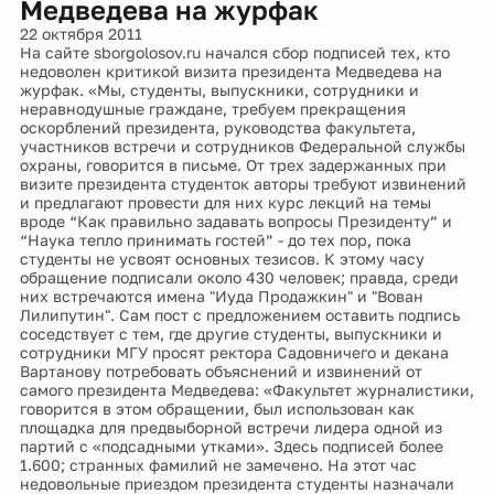
Медведева на журфак
22 октября 2011
На сайте sborgolosov.ru начался сбор подписей тех, кто
недоволен критикой визита президента Медведева на
журфак. «Мы, студенты, выпускники, сотрудники и
неравнодушные граждане, требуем прекращения
оскорблений президента, руководства факультета,
участников встречи и сотрудников Федеральной службы
охраны, говорится в письме. От трех задержанных при
визите президента студенток авторы требуют извинений
и предлагают провести для них курс лекций на темы
вроде “Как правильно задавать вопросы Президенту” и
“Наука тепло принимать гостей” - до тех пор, пока
студенты не усвоят основных тезисов. К этому часу
обращение подписали около 430 человек; правда, среди
них встречаются имена "Иуда Продажкин" и "Вован
Лилипутин". Сам пост с предложением оставить подпись
соседствует с тем, где другие студенты, выпускники и
сотрудники МГУ просят ректора Садовничего и декана
Вартанову потребовать объяснений и извинений от
самого президента Медведева: «Факультет журналистики,
говорится в этом обращении, был использован как
площадка для предвыборной встречи лидера одной из
партий с «подсадными утками». Здесь подписей более
1.600; странных фамилий не замечено. На этот час
недовольные приездом президента студенты назначали