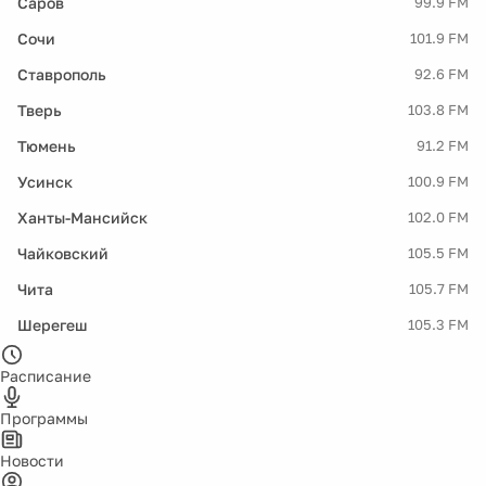
Саров
99.9 FM
Сочи
101.9 FM
Ставрополь
92.6 FM
Тверь
103.8 FM
Тюмень
91.2 FM
Усинск
100.9 FM
Ханты-Мансийск
102.0 FM
Чайковский
105.5 FM
Чита
105.7 FM
Шерегеш
105.3 FM
Расписание
Программы
Новости