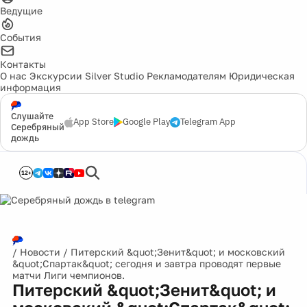
Ведущие
События
Контакты
О нас
Экскурсии
Silver Studio
Рекламодателям
Юридическая
информация
Слушайте
App Store
Google Play
Telegram App
Серебряный
дождь
12+
/
Новости
/
Питерский &quot;Зенит&quot; и московский
&quot;Спартак&quot; сегодня и завтра проводят первые
матчи Лиги чемпионов.
Питерский &quot;Зенит&quot; и