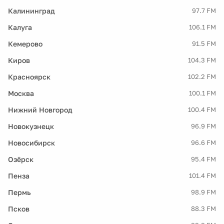
Калининград
97.7 FM
Калуга
106.1 FM
Кемерово
91.5 FM
Киров
104.3 FM
Красноярск
102.2 FM
Москва
100.1 FM
Нижний Новгород
100.4 FM
Новокузнецк
96.9 FM
Новосибирск
96.6 FM
Озёрск
95.4 FM
Пенза
101.4 FM
Пермь
98.9 FM
Псков
88.3 FM