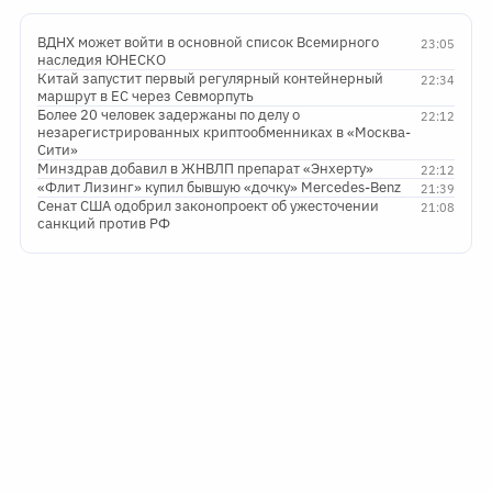
ВДНХ может войти в основной список Всемирного
23:05
наследия ЮНЕСКО
Китай запустит первый регулярный контейнерный
22:34
маршрут в ЕС через Севморпуть
Более 20 человек задержаны по делу о
22:12
незарегистрированных криптообменниках в «Москва-
Сити»
Минздрав добавил в ЖНВЛП препарат «Энхерту»
22:12
«Флит Лизинг» купил бывшую «дочку» Mercedes-Benz
21:39
Сенат США одобрил законопроект об ужесточении
21:08
санкций против РФ