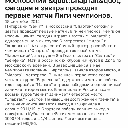
московский &quot;Спартак&quot;
сегодня и завтра проводят
первые матчи Лиги чемпионов.
18 сентября 2012
Питерский "Зенит" и московский "Спартак" сегодня и
завтра проводят первые матчи Лиги чемпионов. Чемпион
России "Зенит" сегодня играет в гостях с "Малагой";
одновременно в их группе C встретятся "Милан" и
"Андерлехт". А завтра серебряный призер российского
чемпионата "Спартак" проведет гостевой матч с
"Барселоной", а в группе G в Глазго сыграют "Селтик" и
"Бенфика". Матчи российских клубов начнутся в 22:45 по
московскому времени. В завершившемся в мае
чемпионате Испании "Барселона" заняла второе место, а
"Малага" - четвертое. В нынешнем первенстве после
четырех туров "Барселона", одержавшая четыре победы,
идет первой, а "Малага" с тремя победами и одной ничьей
занимает второе место. В чемпионате России после
восьми туров "Зенит" занимает четвертое место,
"Спартак" - шестое. Наивысшим достижением "Зенита" в
Лиге чемпионов является выход в 1/8 финала в
сезоне-2011/12. У Спартака победы давние: выход в
полуфинал Кубка европейских чемпионов в сезоне
1990/91 годов и в 1/4 финала Лиги чемпионов в
сезоне-1995/96.