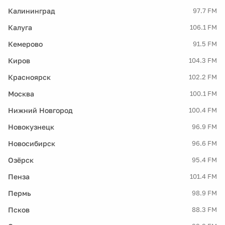
Калининград
97.7 FM
Калуга
106.1 FM
Кемерово
91.5 FM
Киров
104.3 FM
Красноярск
102.2 FM
Москва
100.1 FM
Нижний Новгород
100.4 FM
Новокузнецк
96.9 FM
Новосибирск
96.6 FM
Озёрск
95.4 FM
Пенза
101.4 FM
Пермь
98.9 FM
Псков
88.3 FM