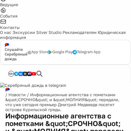
Ведущие
События
Контакты
О нас
Экскурсии
Silver Studio
Рекламодателям
Юридическая
информация
Слушайте
App Store
Google Play
Telegram App
Серебряный
дождь
12+
/
Новости
/
Информационные агентства с пометками
&quot;СРОЧНО&quot; и &quot;МОЛНИЯ&quot; передали,
что уже сегодня премьер Дмитрий Медвеедв посетит
острова Курильской гряды.
Информационные агентства с
пометками &quot;СРОЧНО&quot;
и &quot;МОЛНИЯ&quot; передали,