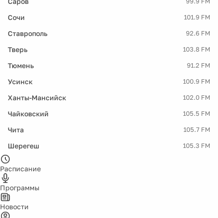
Саров
99.9 FM
Сочи
101.9 FM
Ставрополь
92.6 FM
Тверь
103.8 FM
Тюмень
91.2 FM
Усинск
100.9 FM
Ханты-Мансийск
102.0 FM
Чайковский
105.5 FM
Чита
105.7 FM
Шерегеш
105.3 FM
Расписание
Программы
Новости