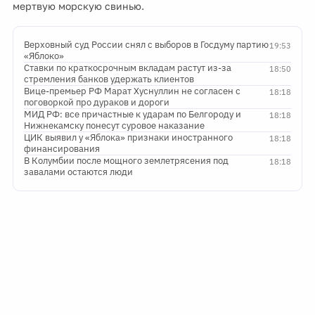
мертвую морскую свинью.
Верховный суд России снял с выборов в Госдуму партию
19:53
«Яблоко»
Ставки по краткосрочным вкладам растут из-за
18:50
стремления банков удержать клиентов
Вице-премьер РФ Марат Хуснуллин не согласен с
18:18
поговоркой про дураков и дороги
МИД РФ: все причастные к ударам по Белгороду и
18:18
Нижнекамску понесут суровое наказание
ЦИК выявил у «Яблока» признаки иностранного
18:18
финансирования
В Колумбии после мощного землетрясения под
18:18
завалами остаются люди