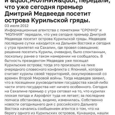
что уже сегодня премьер
Дмитрий Медвеедв посетит
острова Курильской гряды.
03 июля 2012
Информационные агентства с пометками "СРОЧНО" и
"МОЛНИЯ" передали, что уже сегодня премьер Дмитрий
Медвеедв посетит острова Курильской гряды. Медведев
последние сутки находится на Дальнем Востоке и сегодня
с утра прилетел на Сахалин, где провел совещание;
решение посетить Курилы, очевидно, было спонтанным,
поскольку ранее о таком намерении не сообщалось. В
бытность президентом Медведев уже посещал
Курильские острова; тогда это произошло на пике
очередного словесного конфликта с Японией, которая
считает курилы своей территорией, оккупированной со
времен Второй Мировой войны. Тогда медведев заявил,
что в посещении руководителем государства какой-либо
части этого государства нет ничего особенного. Сегодня
на Сахалине премьер с утра сетовал на то, что курилах
плохая погода и Аэрофлот туда не летает; за последние
полчаса обстановка, видимо, изменилась. Собственно
новости сегодняшнего дня с российского Дальнего
Востока начались сообщением агентсв о том, что на
берегу одного из Курильских островов, Кунашира, нашли