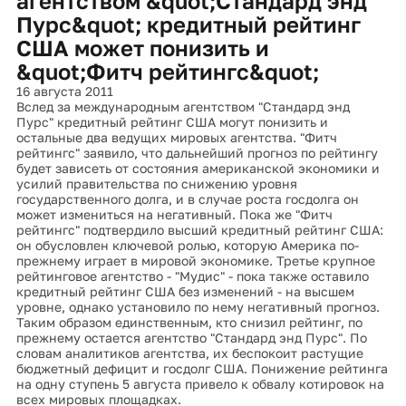
агентством &quot;Стандард энд
Пурс&quot; кредитный рейтинг
США может понизить и
&quot;Фитч рейтингс&quot;
16 августа 2011
Вслед за международным агентством "Стандард энд
Пурс" кредитный рейтинг США могут понизить и
остальные два ведущих мировых агентства. "Фитч
рейтингс" заявило, что дальнейший прогноз по рейтингу
будет зависеть от состояния американской экономики и
усилий правительства по снижению уровня
государственного долга, и в случае роста госдолга он
может измениться на негативный. Пока же "Фитч
рейтингс" подтвердило высший кредитный рейтинг США:
он обусловлен ключевой ролью, которую Америка по-
прежнему играет в мировой экономике. Третье крупное
рейтинговое агентство - "Мудис" - пока также оставило
кредитный рейтинг США без изменений - на высшем
уровне, однако установило по нему негативный прогноз.
Таким образом единственным, кто снизил рейтинг, по
прежнему остается агентство "Стандард энд Пурс". По
словам аналитиков агентства, их беспокоит растущие
бюджетный дефицит и госдолг США. Понижение рейтинга
на одну ступень 5 августа привело к обвалу котировок на
всех мировых площадках.