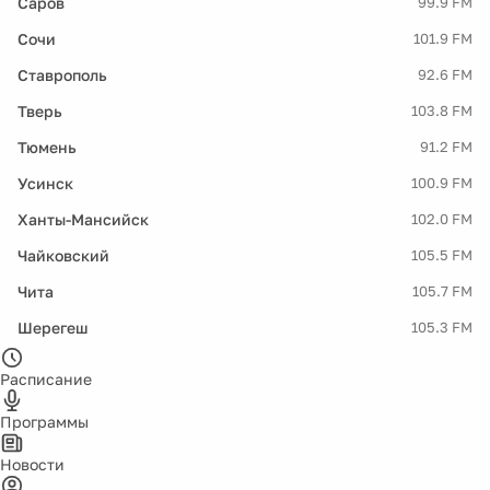
Саров
99.9 FM
Сочи
101.9 FM
Ставрополь
92.6 FM
Тверь
103.8 FM
Тюмень
91.2 FM
Усинск
100.9 FM
Ханты-Мансийск
102.0 FM
Чайковский
105.5 FM
Чита
105.7 FM
Шерегеш
105.3 FM
Расписание
Программы
Новости