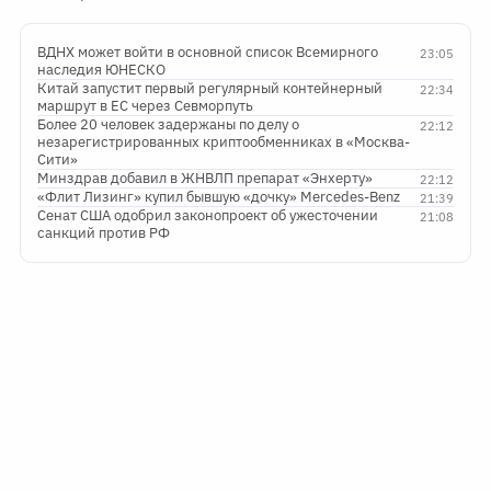
ВДНХ может войти в основной список Всемирного
23:05
наследия ЮНЕСКО
Китай запустит первый регулярный контейнерный
22:34
маршрут в ЕС через Севморпуть
Более 20 человек задержаны по делу о
22:12
незарегистрированных криптообменниках в «Москва-
Сити»
Минздрав добавил в ЖНВЛП препарат «Энхерту»
22:12
«Флит Лизинг» купил бывшую «дочку» Mercedes-Benz
21:39
Сенат США одобрил законопроект об ужесточении
21:08
санкций против РФ