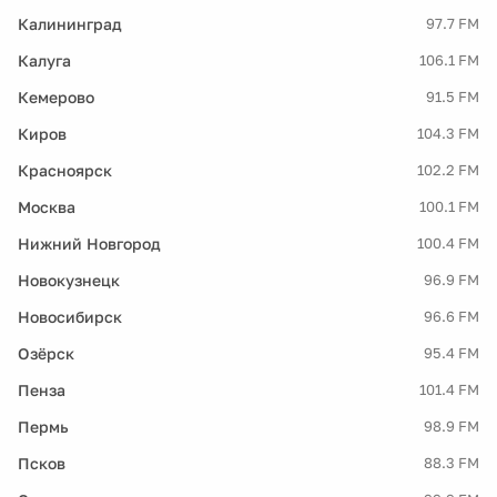
Калининград
97.7 FM
Калуга
106.1 FM
Кемерово
91.5 FM
Киров
104.3 FM
Красноярск
102.2 FM
Москва
100.1 FM
Нижний Новгород
100.4 FM
Новокузнецк
96.9 FM
Новосибирск
96.6 FM
Озёрск
95.4 FM
Пенза
101.4 FM
Пермь
98.9 FM
Псков
88.3 FM