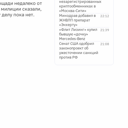
незарегистрированных
ощади недалеко от
криптообменниках в
 милиции сказали,
«Москва-Сити»
делу пока нет.
Минздрав добавил в
22:12
ЖНВЛП препарат
«Энхерту»
«Флит Лизинг» купил
21:39
бывшую «дочку»
Mercedes-Benz
Сенат США одобрил
21:08
законопроект об
ужесточении санкций
против РФ