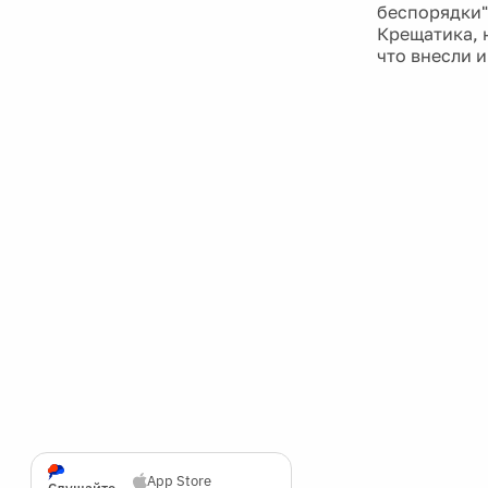
беспорядки"
Крещатика, 
что внесли 
App Store