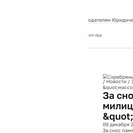
События
Контакты
О нас
Экскурсии
Silver Studio
Рекламодателям
Юридиче
Слушайте
App Store
Google Play
Telegram App
Серебряный
дождь
12+
/
Новости
/
&quot;массо
За сн
милиц
&quot
09 декабря 
За снос пам