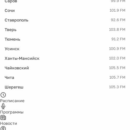
Саров
99.9 FM
Сочи
101.9 FM
Ставрополь
92.6 FM
Тверь
103.8 FM
Тюмень
91.2 FM
Усинск
100.9 FM
Ханты-Мансийск
102.0 FM
Чайковский
105.5 FM
Чита
105.7 FM
Шерегеш
105.3 FM
Расписание
Программы
Новости