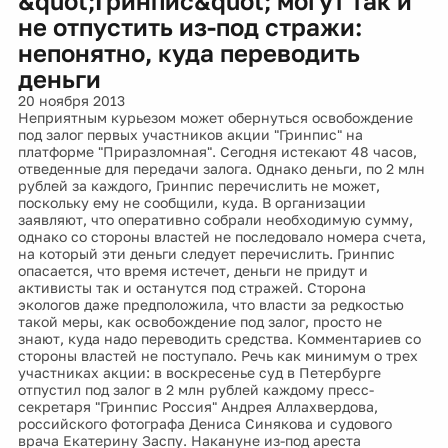
&quot;Гринпис&quot; могут так и
не отпустить из-под стражи:
непонятно, куда переводить
деньги
20 ноября 2013
Неприятным курьезом может обернуться освобождение
под залог первых участников акции "Гринпис" на
платформе "Приразломная". Сегодня истекают 48 часов,
отведенные для передачи залога. Однако деньги, по 2 млн
рублей за каждого, Гринпис перечислить не может,
поскольку ему не сообщили, куда. В организации
заявляют, что оперативно собрали необходимую сумму,
однако со стороны властей не последовало номера счета,
на который эти деньги следует перечислить. Гринпис
опасается, что время истечет, деньги не придут и
активисты так и останутся под стражей. Сторона
экологов даже предположила, что власти за редкостью
такой меры, как освобождение под залог, просто не
знают, куда надо переводить средства. Комментариев со
стороны властей не поступало. Речь как минимум о трех
участниках акции: в воскресенье суд в Петербурге
отпустил под залог в 2 млн рублей каждому пресс-
секретаря "Гринпис Россия" Андрея Аллахвердова,
российского фотографа Дениса Синякова и судового
врача Екатерину Заспу. Накануне из-под ареста