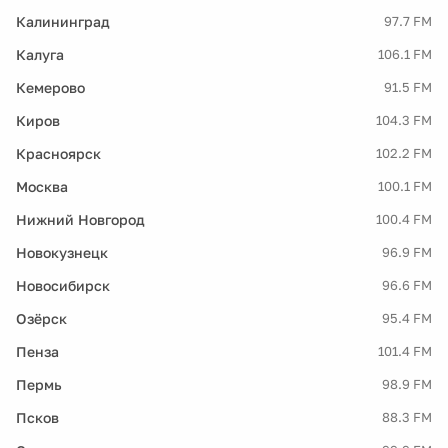
Калининград
97.7 FM
Калуга
106.1 FM
Кемерово
91.5 FM
Киров
104.3 FM
Красноярск
102.2 FM
Москва
100.1 FM
Нижний Новгород
100.4 FM
Новокузнецк
96.9 FM
Новосибирск
96.6 FM
Озёрск
95.4 FM
Пенза
101.4 FM
Пермь
98.9 FM
Псков
88.3 FM