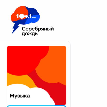
Москва 100.1 FM
Апатиты
Астрахань
Волгоград
Вологда
Екатеринбург
Иваново
Казань
Калининград
Калуга