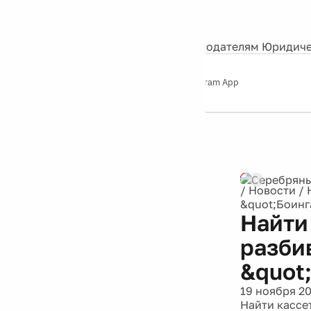
События
Контакты
О нас
Экскурсии
Silver Studio
Рекламодателям
Юридиче
Слушайте
App Store
Google Play
Telegram App
Серебряный
дождь
12+
Реклама
/
Новости
/
&quot;Боинг
Найти
разби
&quot
19 ноября 2
Найти кассе