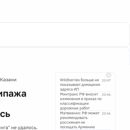
 Казани
Wildberries больше не
20:47
показывает домашние
адреса ИП
кипажа
Минтранс РФ вносит
20:46
изменения в приказ по
классификации
дорожных работ
ось
Матвиенко: РФ может
20:46
рекомендовать
россиянам не
нга" не удалось.
посещать Армению