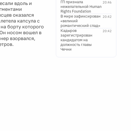
ГП признала
есали вдоль и
20:46
нежелательной Human
агментами
Rights Foundation
исцев оказался
В мире зафиксирован
20:42
летела капсула с
«великий
романтический спад»
на борту которого
Кадыров
20:42
 Он носом вошел в
зарегистрирован
нер взорвался,
кандидатом на
етров.
должность главы
Чечни