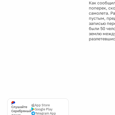
Как сообщил
поперек, ск
самолета. Р
пустым, пре
записью пер
были 50 чело
землю между
разлетевшис
App Store
Слушайте
Google Play
Серебряный
Telegram App