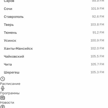
Саров
99.9 FM
Сочи
101.9 FM
Ставрополь
92.6 FM
Тверь
103.8 FM
Тюмень
91.2 FM
Усинск
100.9 FM
Ханты-Мансийск
102.0 FM
Чайковский
105.5 FM
Чита
105.7 FM
Шерегеш
105.3 FM
Расписание
Программы
Новости