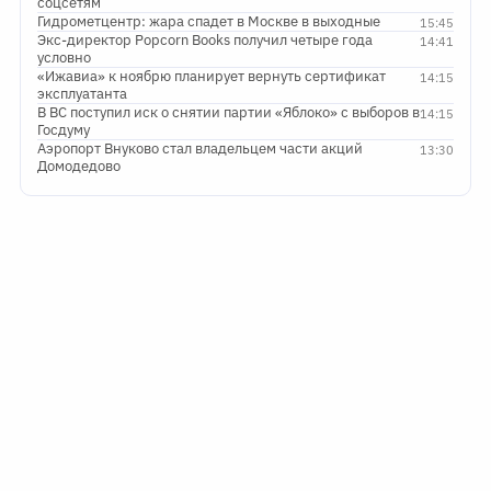
соцсетям
Гидрометцентр: жара спадет в Москве в выходные
15:45
Экс-директор Popcorn Books получил четыре года
14:41
условно
«Ижавиа» к ноябрю планирует вернуть сертификат
14:15
эксплуатанта
В ВС поступил иск о снятии партии «Яблоко» с выборов в
14:15
Госдуму
Аэропорт Внуково стал владельцем части акций
13:30
Домодедово