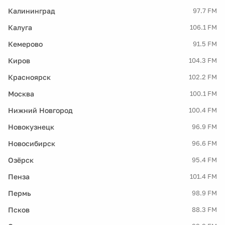
Калининград
97.7 FM
Калуга
106.1 FM
Кемерово
91.5 FM
Киров
104.3 FM
Красноярск
102.2 FM
Москва
100.1 FM
Нижний Новгород
100.4 FM
Новокузнецк
96.9 FM
Новосибирск
96.6 FM
Озёрск
95.4 FM
Пенза
101.4 FM
Пермь
98.9 FM
Псков
88.3 FM