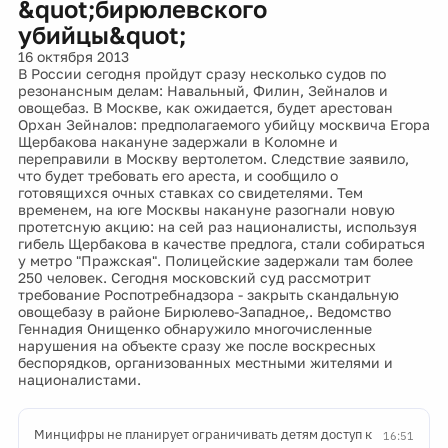
&quot;бирюлевского
убийцы&quot;
16 октября 2013
В России сегодня пройдут сразу несколько судов по
резонансным делам: Навальный, Филин, Зейналов и
овощебаз. В Москве, как ожидается, будет арестован
Орхан Зейналов: предполагаемого убийцу москвича Егора
Щербакова накануне задержали в Коломне и
переправили в Москву вертолетом. Следствие заявило,
что будет требовать его ареста, и сообщило о
готовящихся очных ставках со свидетелями. Тем
временем, на юге Москвы накануне разогнали новую
протетсную акцию: на сей раз националисты, используя
гибель Щербакова в качестве предлога, стали собираться
у метро "Пражская". Полицейские задержали там более
250 человек. Сегодня московский суд рассмотрит
требование Роспотребнадзора - закрыть скандальную
овощебазу в районе Бирюлево-Западное,. Ведомство
Геннадия Онищенко обнаружило многочисленные
нарушения на объекте сразу же после воскресных
беспорядков, организованных местными жителями и
националистами.
Минцифры не планирует ограничивать детям доступ к
16:51