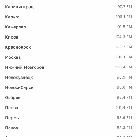
Калининград
97.7 FM
Калуга
106.1 FM
Кемерово
91.5 FM
Киров
104.3 FM
Красноярск
102.2 FM
Москва
100.1 FM
Нижний Новгород
100.4 FM
Новокузнецк
96.9 FM
Новосибирск
96.6 FM
Озёрск
95.4 FM
Пенза
101.4 FM
Пермь
98.9 FM
Псков
88.3 FM