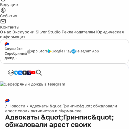
Ведущие
События
Контакты
О нас
Экскурсии
Silver Studio
Рекламодателям
Юридическая
информация
Слушайте
App Store
Google Play
Telegram App
Серебряный
дождь
12+
/
Новости
/
Адвокаты &quot;Гринпис&quot; обжаловали
арест своих активистов в Мурманске
Адвокаты &quot;Гринпис&quot;
обжаловали арест своих