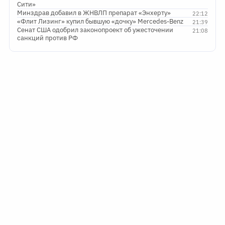
Сити»
Минздрав добавил в ЖНВЛП препарат «Энхерту»
22:12
«Флит Лизинг» купил бывшую «дочку» Mercedes-Benz
21:39
Сенат США одобрил законопроект об ужесточении
21:08
санкций против РФ