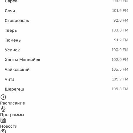
Саров
99.9 FM
Сочи
101.9 FM
Ставрополь
92.6 FM
Тверь
103.8 FM
Тюмень
91.2 FM
Усинск
100.9 FM
Ханты-Мансийск
102.0 FM
Чайковский
105.5 FM
Чита
105.7 FM
Шерегеш
105.3 FM
Расписание
Программы
Новости