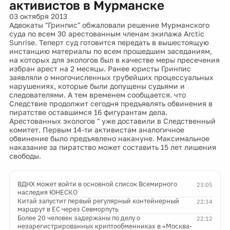
активистов в Мурманске
03 октября 2013
Адвокаты "Гринпис" обжаловали решение Мурманского
суда по всем 30 арестованным членам экипажа Arctic
Sunrise. Теперт суд готовится передать в вышестоящую
инстанцию материалы по всем прошедшим заседаниям,
на которых для экологов был в качестве меры пресечения
избран арест на 2 месяцы. Ранее юристы Гринпис
заявляли о многочисленных грубейших процессуальных
нарушениях, которые были допущены судьями и
следователями. А тем временем сообщается. что
Следствие продолжит сегодня предъявлять обвинения в
пиратстве оставшимся 16 фигурантам дела.
Арестованных экологов " уже доставили в Следственный
комитет. Первым 14-ти активистам аналогичное
обвинение было предъявлено накануне. Максимальное
наказание за пиратство может составить 15 лет лишения
свободы.
ВДНХ может войти в основной список Всемирного
23:05
наследия ЮНЕСКО
Китай запустит первый регулярный контейнерный
22:34
маршрут в ЕС через Севморпуть
Более 20 человек задержаны по делу о
22:12
незарегистрированных криптообменниках в «Москва-