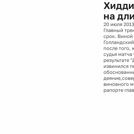
Хидди
на дл
20 июля 201
Главный тре
срок. Виной
Голландский
после того, 
судья матча 
результате 
извинился п
обоснованны
деяние,сове
виновного м
рапорте гла