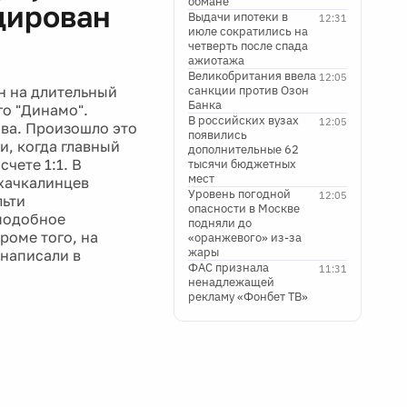
обмане
цирован
Выдачи ипотеки в
12:31
июле сократились на
четверть после спада
ажиотажа
Великобритания ввела
12:05
н на длительный
санкции против Озон
Банка
го "Динамо".
В российских вузах
12:05
ова. Произошло это
появились
и, когда главный
дополнительные 62
чете 1:1. В
тысячи бюджетных
мест
ахачкалинцев
Уровень погодной
12:05
льти
опасности в Москве
 подобное
подняли до
роме того, на
«оранжевого» из-за
жары
 написали в
ФАС признала
11:31
ненадлежащей
рекламу «Фонбет ТВ»