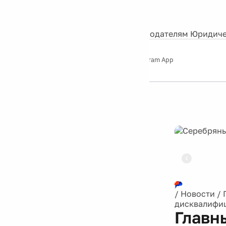
События
Контакты
О нас
Экскурсии
Silver Studio
Рекламодателям
Юридиче
Слушайте
App Store
Google Play
Telegram App
Серебряный
дождь
12+
Реклама
/
Новости
/
дисквалифиц
Главн