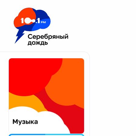
Москва 100.1 FM
Апатиты
Астрахань
Волгоград
Вологда
Екатеринбург
Иваново
Казань
Калининград
Калуга