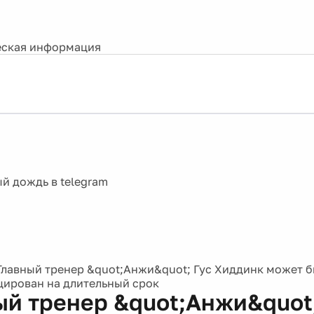
ская информация
Главный тренер &quot;Анжи&quot; Гус Хиддинк может б
ирован на длительный срок
ый тренер &quot;Анжи&quot;