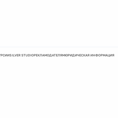
УРСИИ
SILVER STUDIO
РЕКЛАМОДАТЕЛЯМ
ЮРИДИЧЕСКАЯ ИНФОРМАЦИЯ