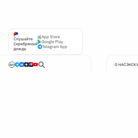
App Store
Слушайте
Google Play
Серебряный
Telegram App
дождь
О НАС
ЭКСК
12+