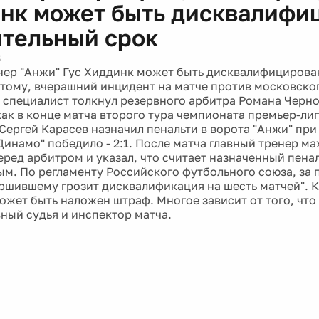
нк может быть дисквалифи
ительный срок
3
нер "Анжи" Гус Хиддинк может быть дисквалифицирова
 тому, вчерашний инцидент на матче против московско
 специалист толкнул резервного арбитра Романа Черн
как в конце матча второго тура чемпионата премьер-лиг
Сергей Карасев назначил пенальти в ворота "Анжи" при с
"Динамо" победило - 2:1. После матча главный тренер м
еред арбитром и указал, что считает назначенный пена
м. По регламенту Российского футбольного союза, за
ршившему грозит дисквалификация на шесть матчей". К
ожет быть наложен штраф. Многое зависит от того, что
вный судья и инспектор матча.