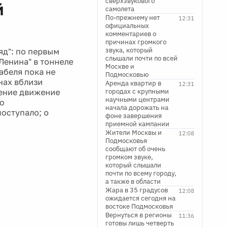
сверхзвукового
й
самолета
По-прежнему нет
12:31
официальных
комментариев о
причинах громкого
звука, который
яд": по первым
слышали почти по всей
Ленина" в тоннеле
Москве и
абеля пока не
Подмосковью
нах вблизи
Аренда квартир в
12:31
ление движение
городах с крупными
научными центрами
до
начала дорожать на
оступало; о
фоне завершения
приемной кампании
Жители Москвы и
12:08
Подмосковья
сообщают об очень
громком звуке,
который слышали
почти по всему городу,
а также в области
Жара в 35 градусов
12:08
ожидается сегодня на
востоке Подмосковья
Вернуться в регионы
11:36
готовы лишь четверть