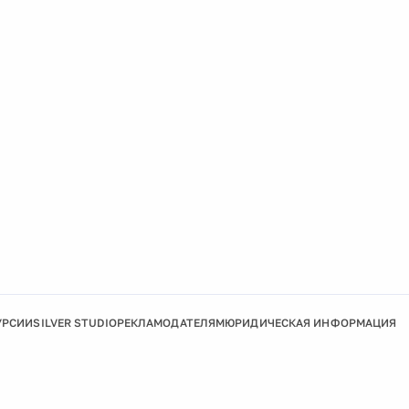
УРСИИ
SILVER STUDIO
РЕКЛАМОДАТЕЛЯМ
ЮРИДИЧЕСКАЯ ИНФОРМАЦИЯ