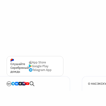
App Store
Слушайте
Google Play
Серебряный
Telegram App
дождь
О НАС
ЭКСК
12+