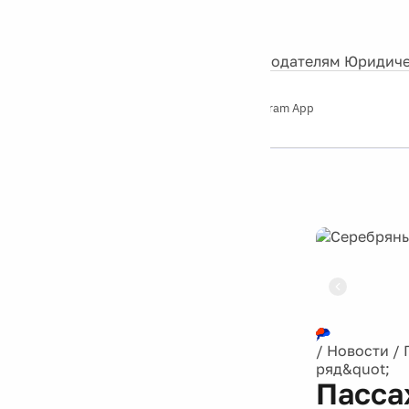
События
Контакты
О нас
Экскурсии
Silver Studio
Рекламодателям
Юридиче
Слушайте
App Store
Google Play
Telegram App
Серебряный
дождь
12+
Реклама
/
Новости
/
ряд&quot;
Пасса