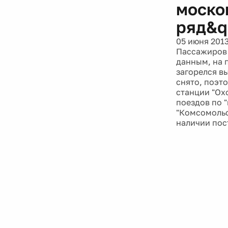
моско
ряд&q
05 июня 201
Пассажиров 
данным, на 
загорелся в
снято, поэт
станции "Ох
поездов по "
"Комсомольс
наличии пос