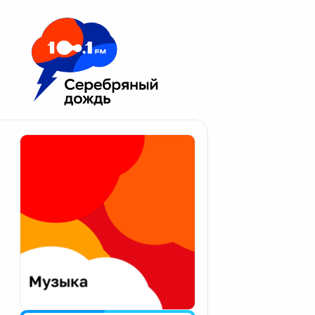
Москва 100.1 FM
Апатиты
Астрахань
Волгоград
Вологда
Екатеринбург
Иваново
Казань
Калининград
Калуга