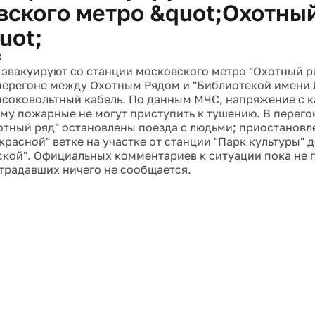
вского метро &quot;Охотны
uot;
3
эвакуируют со станции московского метро "Охотный р
перегоне между Охотным Рядом и "Библиотекой имени 
ысоковольтный кабель. По данным МЧС, напряжение с к
ому пожарные не могут приступить к тушению. В перего
отный ряд" остановлены поезда с людьми; приостанов
красной" ветке на участке от станции "Парк культуры" 
кой". Официальных комментариев к ситуации пока не п
традавших ничего не сообщается.