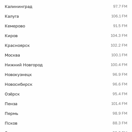
Калининград
97.7 FM
Калуга
106.1 FM
Кемерово
91.5 FM
Киров
104.3 FM
Красноярск
102.2 FM
Москва
100.1 FM
Нижний Новгород
100.4 FM
Новокузнецк
96.9 FM
Новосибирск
96.6 FM
Озёрск
95.4 FM
Пенза
101.4 FM
Пермь
98.9 FM
Псков
88.3 FM