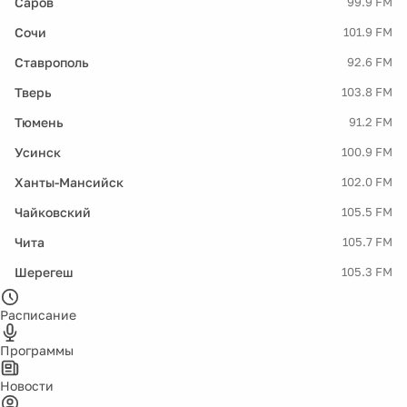
Саров
99.9 FM
Сочи
101.9 FM
Ставрополь
92.6 FM
Тверь
103.8 FM
Тюмень
91.2 FM
Усинск
100.9 FM
Ханты-Мансийск
102.0 FM
Чайковский
105.5 FM
Чита
105.7 FM
Шерегеш
105.3 FM
Расписание
Программы
Новости