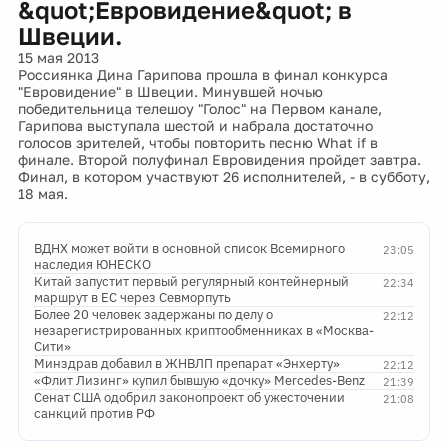
&quot;Евровидение&quot; в
Швеции.
15 мая 2013
Россиянка Дина Гарипова прошла в финал конкурса
"Евровидение" в Швеции. Минувшей ночью
победительница телешоу "Голос" на Первом канале,
Гарипова выступала шестой и набрала достаточно
голосов зрителей, чтобы повторить песню What if в
финале. Второй полуфинал Евровидения пройдет завтра.
Финал, в котором участвуют 26 исполнителей, - в субботу,
18 мая.
ВДНХ может войти в основной список Всемирного
23:05
наследия ЮНЕСКО
Китай запустит первый регулярный контейнерный
22:34
маршрут в ЕС через Севморпуть
Более 20 человек задержаны по делу о
22:12
незарегистрированных криптообменниках в «Москва-
Сити»
Минздрав добавил в ЖНВЛП препарат «Энхерту»
22:12
«Флит Лизинг» купил бывшую «дочку» Mercedes-Benz
21:39
Сенат США одобрил законопроект об ужесточении
21:08
санкций против РФ