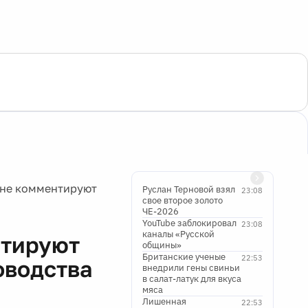
 не комментируют
Руслан Терновой взял
23:08
свое второе золото
ЧЕ-2026
YouTube заблокировал
23:08
каналы «Русской
нтируют
общины»
Британские ученые
22:53
оводства
внедрили гены свиньи
в салат-латук для вкуса
мяса
Лишенная
22:53