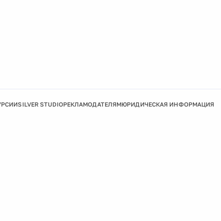
УРСИИ
SILVER STUDIO
РЕКЛАМОДАТЕЛЯМ
ЮРИДИЧЕСКАЯ ИНФОРМАЦИЯ