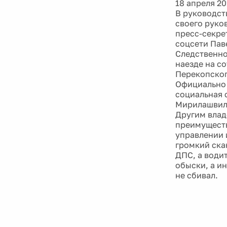
18 апреля 20
В руководст
своего руков
пресс-секре
соцсети Пав
Следственно
наезде на с
Перекопског
Официально 
социальная с
Мирилашвили
Другим влад
преимуществ
управлении 
громкий ска
ДПС, а води
обыски, а и
не сбивал.