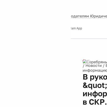
События
Контакты
О нас
Экскурсии
Silver Studio
Рекламодателям
Юридиче
Слушайте
App Store
Google Play
Telegram App
Серебряный
дождь
12+
Реклама
/
Новости
/
информацию 
В рук
&quot
инфор
в СКР.