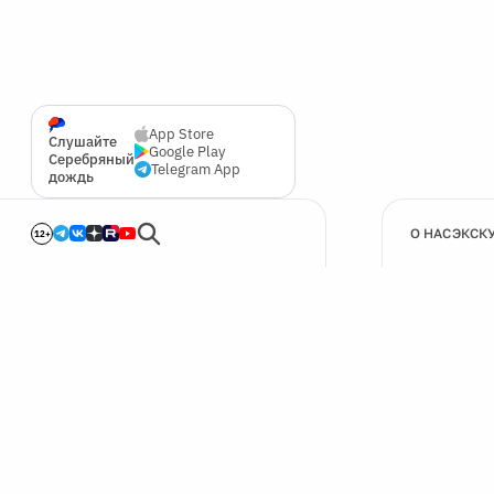
App Store
Слушайте
Google Play
Серебряный
Telegram App
дождь
О НАС
ЭКСК
12+