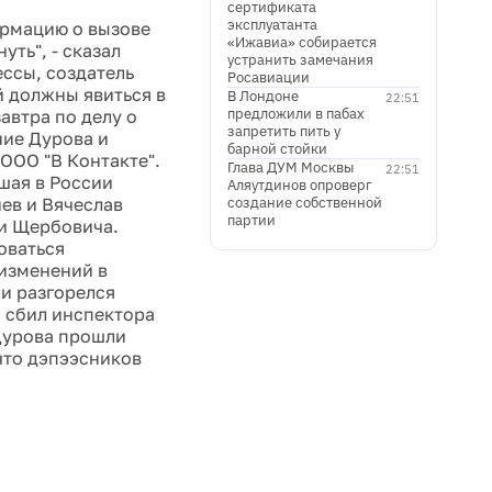
сертификата
эксплуатанта
ормацию о вызове
«Ижавиа» собирается
уть", - сказал
устранить замечания
ссы, создатель
Росавиации
й должны явиться в
В Лондоне
22:51
предложили в пабах
автра по делу о
запретить пить у
ние Дурова и
барной стойки
ООО "В Контакте".
Глава ДУМ Москвы
22:51
шая в России
Аляутдинов опроверг
иев и Вячеслав
создание собственной
партии
ьи Щербовича.
оваться
изменений в
жи разгорелся
и сбил инспектора
 Дурова прошли
 что дэпээсников