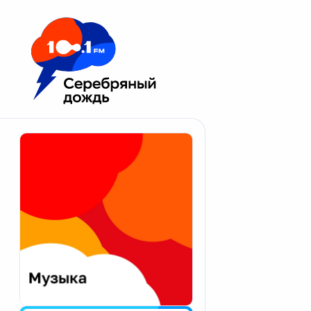
Москва 100.1 FM
Апатиты
Астрахань
Волгоград
Вологда
Екатеринбург
Иваново
Казань
Калининград
Калуга