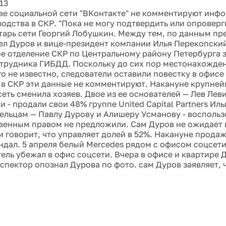
13
ве социальной сети "ВКонтакте" не комментируют инф
одства в СКР. "Пока не могу подтвердить или опровергн
тарь сети Георгий Лобушкин. Между тем, по данным пре
ел Дуров и вице-президент компании Илья Перекопски
е отделение СКР по Центральному району Петербурга з
отрудника ГИБДД. Поскольку до сих пор местонахожде
о не известно, следователи оставили повестку в офисе 
в СКР эти данные не комментируют. Накануне крупней
еть сменила хозяев. Двое из ее основателей — Лев Лев
 - продали свои 48% группе United Capital Partners Ил
ельцам — Павлу Дурову и Алишеру Усманову - воспольз
енным правом не предложили. Сам Дуров не ожидает 
и говорит, что управляет долей в 52%. Накануне прода
ндал. 5 апреля белый Mercedes рядом с офисом соцсет
тель убежал в офис соцсети. Вчера в офисе и квартире
нспектор опознал Дурова по фото. сам Дуров заявляет,