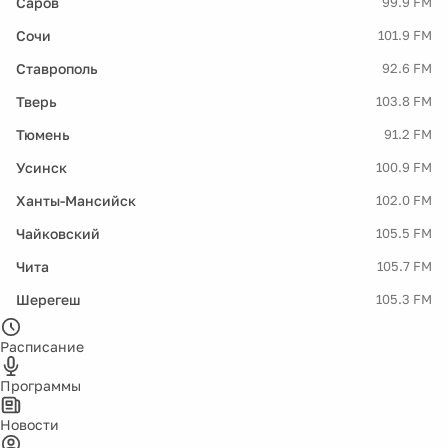
Саров
99.9 FM
Сочи
101.9 FM
Ставрополь
92.6 FM
Тверь
103.8 FM
Тюмень
91.2 FM
Усинск
100.9 FM
Ханты-Мансийск
102.0 FM
Чайковский
105.5 FM
Чита
105.7 FM
Шерегеш
105.3 FM
Расписание
Программы
Новости