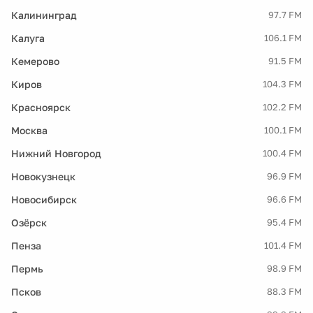
Калининград
97.7 FM
Калуга
106.1 FM
Кемерово
91.5 FM
Киров
104.3 FM
Красноярск
102.2 FM
Москва
100.1 FM
Нижний Новгород
100.4 FM
Новокузнецк
96.9 FM
Новосибирск
96.6 FM
Озёрск
95.4 FM
Пенза
101.4 FM
Пермь
98.9 FM
Псков
88.3 FM