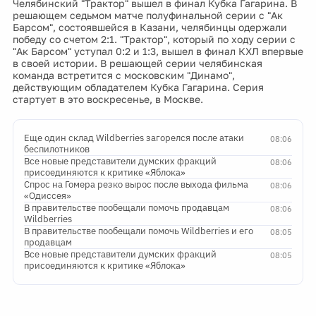
Челябинский "Трактор" вышел в финал Кубка Гагарина. В
решающем седьмом матче полуфинальной серии с "Ак
Барсом", состоявшейся в Казани, челябинцы одержали
победу со счетом 2:1. "Трактор", который по ходу серии с
"Ак Барсом" уступал 0:2 и 1:3, вышел в финал КХЛ впервые
в своей истории. В решающей серии челябинская
команда встретится с московским "Динамо",
действующим обладателем Кубка Гагарина. Серия
стартует в это воскресенье, в Москве.
Еще один склад Wildberries загорелся после атаки
08:06
беспилотников
Все новые представители думских фракций
08:06
присоединяются к критике «Яблока»
Спрос на Гомера резко вырос после выхода фильма
08:06
«Одиссея»
В правительстве пообещали помочь продавцам
08:06
Wildberries
В правительстве пообещали помочь Wildberries и его
08:05
продавцам
Все новые представители думских фракций
08:05
присоединяются к критике «Яблока»