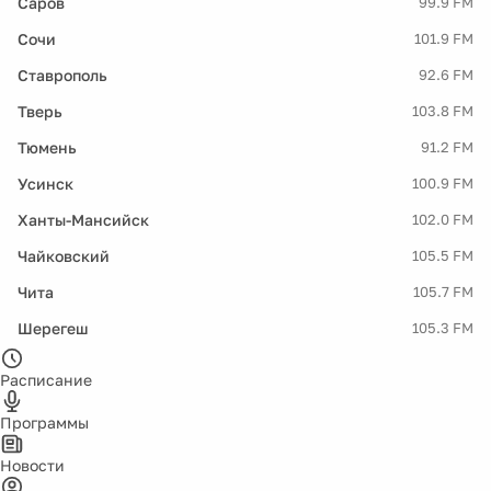
Саров
99.9 FM
Сочи
101.9 FM
Ставрополь
92.6 FM
Тверь
103.8 FM
Тюмень
91.2 FM
Усинск
100.9 FM
Ханты-Мансийск
102.0 FM
Чайковский
105.5 FM
Чита
105.7 FM
Шерегеш
105.3 FM
Расписание
Программы
Новости