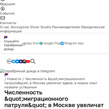
Ведущие
События
Контакты
О нас
Экскурсии
Silver Studio
Рекламодателям
Юридическая
информация
Слушайте
App Store
Google Play
Telegram App
Серебряный
дождь
12+
/
Новости
/
Численность &quot;миграционного
патруля&quot; в Москве увеличат вдвое: в мэрии опыт
назвали успешным
Численность
&quot;миграционного
патруля&quot; в Москве увеличат