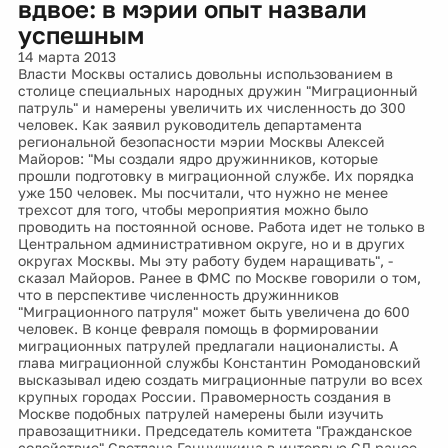
вдвое: в мэрии опыт назвали
успешным
14 марта 2013
Власти Москвы остались довольны использованием в
столице специальных народных дружин "Миграционный
патруль" и намерены увеличить их численность до 300
человек. Как заявил руководитель департамента
региональной безопасности мэрии Москвы Алексей
Майоров: "Мы создали ядро дружинников, которые
прошли подготовку в миграционной службе. Их порядка
уже 150 человек. Мы посчитали, что нужно не менее
трехсот для того, чтобы мероприятия можно было
проводить на постоянной основе. Работа идет не только в
Центральном административном округе, но и в других
округах Москвы. Мы эту работу будем наращивать", -
сказал Майоров. Ранее в ФМС по Москве говорили о том,
что в перспективе численность дружинников
"Миграционного патруля" может быть увеличена до 600
человек. В конце февраля помощь в формировании
миграционных патрулей предлагали националисты. А
глава миграционной службы Константин Ромодановский
высказывал идею создать миграционные патрули во всех
крупных городах России. Правомерность создания в
Москве подобных патрулей намерены были изучить
правозащитники. Председатель комитета "Гражданское
содействие" Светлана Ганнушкина в интервью СД ранее