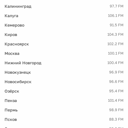
Калининград
97.7 FM
Калуга
106.1 FM
Кемерово
91.5 FM
Киров
104.3 FM
Красноярск
102.2 FM
Москва
100.1 FM
Нижний Новгород
100.4 FM
Новокузнецк
96.9 FM
Новосибирск
96.6 FM
Озёрск
95.4 FM
Пенза
101.4 FM
Пермь
98.9 FM
Псков
88.3 FM