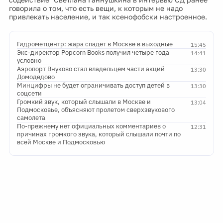
говорила о том, что есть вещи, к которым не надо
привлекать население, и так ксенофобски настроенное.
Гидрометцентр: жара спадет в Москве в выходные
15:45
Экс-директор Popcorn Books получил четыре года
14:41
условно
Аэропорт Внуково стал владельцем части акций
13:30
Домодедово
Минцифры не будет ограничивать доступ детей в
13:30
соцсети
Громкий звук, который слышали в Москве и
13:04
Подмосковье, объясняют пролетом сверхзвукового
самолета
По-прежнему нет официальных комментариев о
12:31
причинах громкого звука, который слышали почти по
всей Москве и Подмосковью