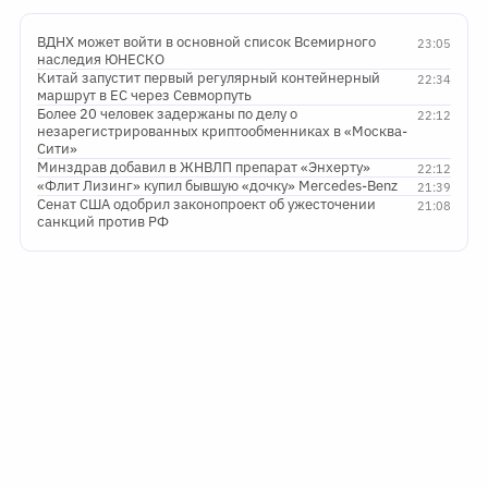
ВДНХ может войти в основной список Всемирного
23:05
наследия ЮНЕСКО
Китай запустит первый регулярный контейнерный
22:34
маршрут в ЕС через Севморпуть
Более 20 человек задержаны по делу о
22:12
незарегистрированных криптообменниках в «Москва-
Сити»
Минздрав добавил в ЖНВЛП препарат «Энхерту»
22:12
«Флит Лизинг» купил бывшую «дочку» Mercedes-Benz
21:39
Сенат США одобрил законопроект об ужесточении
21:08
санкций против РФ