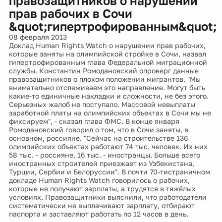
правозащитников о нарушении
прав рабочих в Сочи
&quot;гипертрофированным&quot;
08 февраля 2013
Доклад Human Rights Watch о нарушении прав рабочих,
которые заняты на олимпийской стройке в Сочи, назвал
гипертрофированным глава Федеральной миграционной
службы. Константин Ромодановский опроверг данные
правозащитников о плохом положении мигрантов. "Мы
внимательно отслеживаем это направление. Могут быть
какие-то единичные накладки и сложности, не без этого.
Серьезных жалоб не поступало. Массовой невыплаты
заработной платы на олимпийских объектах в Сочи мы не
фиксируем", - сказал глава ФМС. В конце января
Ромодановский говорил о том, что в Сочи заняты, в
основном, россияне. "Сейчас на строительстве 136
олимпийских объектах работают 74 тыс. человек. Их них
58 тыс. - россияне, 16 тыс. - иностранцы. Больше всего
иностранных строителей приезжает из Узбекистана,
Турции, Сербии и Белоруссии". В почти 70-тистраничном
докладе Human Rights Watch говорилось о рабочих,
которые не получают зарплаты, а трудятся в тяжёлых
условиях. Правозащитники выяснили, что работодатели
систематически не выплачивают зарплату, отбирают
паспорта и заставляют работать по 12 часов в день.