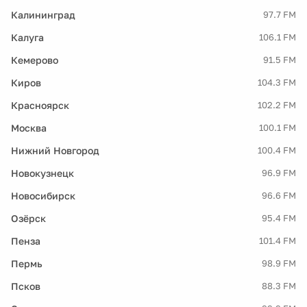
Калининград
97.7 FM
Калуга
106.1 FM
Кемерово
91.5 FM
Киров
104.3 FM
Красноярск
102.2 FM
Москва
100.1 FM
Нижний Новгород
100.4 FM
Новокузнецк
96.9 FM
Новосибирск
96.6 FM
Озёрск
95.4 FM
Пенза
101.4 FM
Пермь
98.9 FM
Псков
88.3 FM