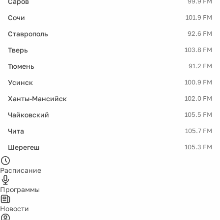
Саров
99.9 FM
Сочи
101.9 FM
Ставрополь
92.6 FM
Тверь
103.8 FM
Тюмень
91.2 FM
Усинск
100.9 FM
Ханты-Мансийск
102.0 FM
Чайковский
105.5 FM
Чита
105.7 FM
Шерегеш
105.3 FM
Расписание
Программы
Новости