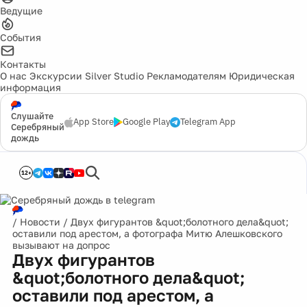
Ведущие
События
Контакты
О нас
Экскурсии
Silver Studio
Рекламодателям
Юридическая
информация
Слушайте
App Store
Google Play
Telegram App
Серебряный
дождь
12+
/
Новости
/
Двух фигурантов &quot;болотного дела&quot;
оставили под арестом, а фотографа Митю Алешковского
вызывают на допрос
Двух фигурантов
&quot;болотного дела&quot;
оставили под арестом, а