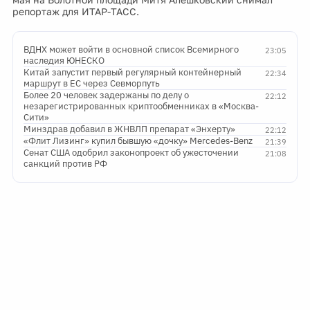
репортаж для ИТАР-ТАСС.
ВДНХ может войти в основной список Всемирного
23:05
наследия ЮНЕСКО
Китай запустит первый регулярный контейнерный
22:34
маршрут в ЕС через Севморпуть
Более 20 человек задержаны по делу о
22:12
незарегистрированных криптообменниках в «Москва-
Сити»
Минздрав добавил в ЖНВЛП препарат «Энхерту»
22:12
«Флит Лизинг» купил бывшую «дочку» Mercedes-Benz
21:39
Сенат США одобрил законопроект об ужесточении
21:08
санкций против РФ