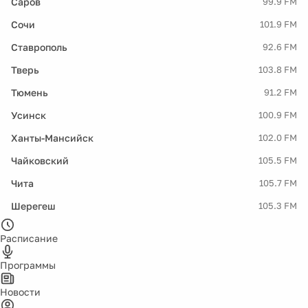
Саров
99.9 FM
Сочи
101.9 FM
Ставрополь
92.6 FM
Тверь
103.8 FM
Тюмень
91.2 FM
Усинск
100.9 FM
Ханты-Мансийск
102.0 FM
Чайковский
105.5 FM
Чита
105.7 FM
Шерегеш
105.3 FM
Расписание
Программы
Новости