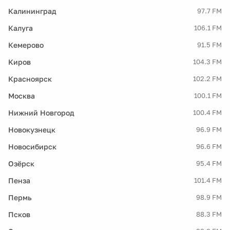
Калининград
97.7 FM
Калуга
106.1 FM
Кемерово
91.5 FM
Киров
104.3 FM
Красноярск
102.2 FM
Москва
100.1 FM
Нижний Новгород
100.4 FM
Новокузнецк
96.9 FM
Новосибирск
96.6 FM
Озёрск
95.4 FM
Пенза
101.4 FM
Пермь
98.9 FM
Псков
88.3 FM