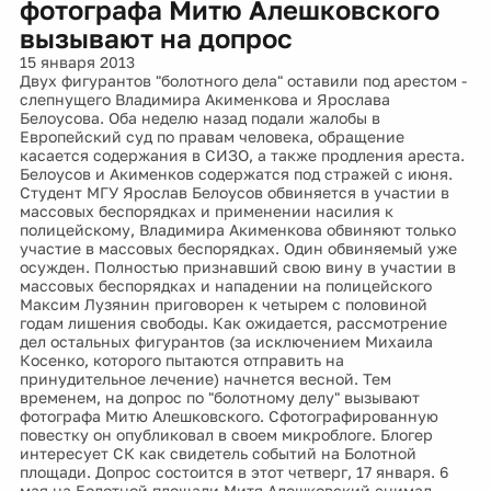
фотографа Митю Алешковского
вызывают на допрос
15 января 2013
Двух фигурантов "болотного дела" оставили под арестом -
слепнущего Владимира Акименкова и Ярослава
Белоусова. Оба неделю назад подали жалобы в
Европейский суд по правам человека, обращение
касается содержания в СИЗО, а также продления ареста.
Белоусов и Акименков содержатся под стражей с июня.
Студент МГУ Ярослав Белоусов обвиняется в участии в
массовых беспорядках и применении насилия к
полицейскому, Владимира Акименкова обвиняют только
участие в массовых беспорядках. Один обвиняемый уже
осужден. Полностью признавший свою вину в участии в
массовых беспорядках и нападении на полицейского
Максим Лузянин приговорен к четырем с половиной
годам лишения свободы. Как ожидается, рассмотрение
дел остальных фигурантов (за исключением Михаила
Косенко, которого пытаются отправить на
принудительное лечение) начнется весной. Тем
временем, на допрос по "болотному делу" вызывают
фотографа Митю Алешковского. Сфотографированную
повестку он опубликовал в своем микроблоге. Блогер
интересует СК как свидетель событий на Болотной
площади. Допрос состоится в этот четверг, 17 января. 6
мая на Болотной площади Митя Алешковский снимал