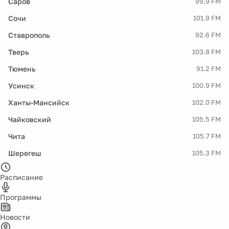
Саров
99.9 FM
Сочи
101.9 FM
Ставрополь
92.6 FM
Тверь
103.8 FM
Тюмень
91.2 FM
Усинск
100.9 FM
Ханты-Мансийск
102.0 FM
Чайковский
105.5 FM
Чита
105.7 FM
Шерегеш
105.3 FM
Расписание
Программы
Новости