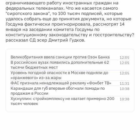
ограничивающего работу иностранных граждан на
федеральных телеканалах. Что же касается самого
"сиротского закона", то 100 тысяч подписей, которые
удалось собрать еще до принятия документа, но которые
Госдума фактически проигнорировала, рассмотрят 14
января на заседании комитета Госдумы по
конституционному законодательству и госстроительству?
рассказал СД эсер Дмитрий Гудков.
Великобритания ввела санкции против Озон Банка
12:05
В российских вузах появились дополнительные 62
12:05
тысячи бюджетных мест
Уровень погодной опасности в Москве подняли до
12:05
«оранжевого» из-за жары
ФАС признала ненадлежащей рекламу «Фонбет ТВ»
11:31
Карандаши для губ впервые обогнали помады по
10:38
продажам в России
Хуснуллин: стройкомплексу не хватает примерно 200
10:38
тысяч человек