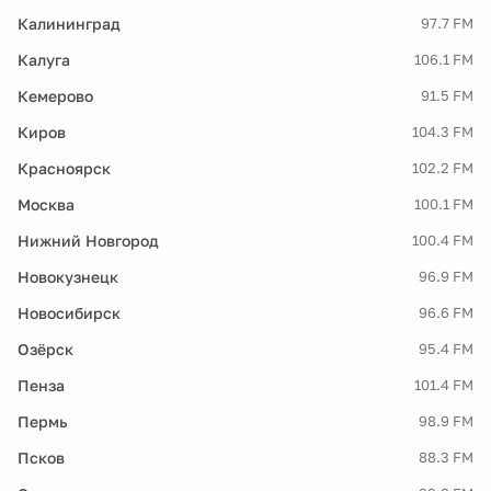
Калининград
97.7 FM
Калуга
106.1 FM
Кемерово
91.5 FM
Киров
104.3 FM
Красноярск
102.2 FM
Москва
100.1 FM
Нижний Новгород
100.4 FM
Новокузнецк
96.9 FM
Новосибирск
96.6 FM
Озёрск
95.4 FM
Пенза
101.4 FM
Пермь
98.9 FM
Псков
88.3 FM