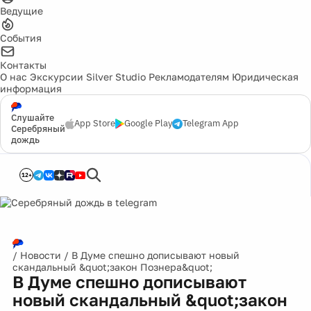
Ведущие
События
Контакты
О нас
Экскурсии
Silver Studio
Рекламодателям
Юридическая
информация
Слушайте
App Store
Google Play
Telegram App
Серебряный
дождь
12+
/
Новости
/
В Думе спешно дописывают новый
скандальный &quot;закон Познера&quot;
В Думе спешно дописывают
новый скандальный &quot;закон