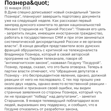
Познера&quot;
11 января 2013
В Думе спешно дописывают новый скандальный "закон
Познера", планируют завершить подготовку документа
уже на следующей неделе. Как рассказал первый
зампред думского комитета по делам национальностей
Михаил Старшинов из "Единой России": "Главная его цель
- запретить лицам, имеющим иностранное гражданство,
работать в государственных СМИ и при этом заниматься
систематической дискредитацией России и ее органов
власти". В конце декабря представители всех думских
фракций обрушились с критикой на тележурналиста
Владимира Познера, который в своей авторской
программе на Первом телеканале, говоря об
"антимагнитском законе", назвавал Госдуму "Госдурой".
Познер, правда, сказал, что это была оговорка. Теперь в
партии власти отмечают, что "обращение депутатов к
Познеру - это беспрецедентное явление, однако, должной
реакции от него не последовало. С тех пор прошло уже
около двух недель, однако вместо естественной реакции -
извинений и признания своей ошибки, мы видим
странные заявления со стороны Познера, который чуть
ли не празднует "победу" над депутатами", - заметил
Старшинов. 9 января телеведущий поблагодарил всех
людей, выразивших ему поддержку, и сообщил, что в
Госдуме отказались от разработки закона,