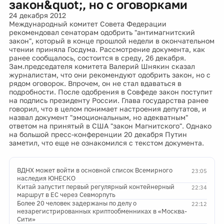
закон&quot;, но с оговорками
24 декабря 2012
Международный комитет Совета Федерации
рекомендовал сенаторам одобрить "антимагнитский
закон", который в конце прошлой недели в окончательном
чтении приняла Госдума. Рассмотрение документа, как
ранее сообщалось, состоится в среду, 26 декабря.
Зам.председателя комитета Валерий Шнякин сказал
журналистам, что они рекомендуют одобрить закон, но с
рядом оговорок. Впрочем, он не стал вдаваться в
подробности. После одобрения в Совфеде закон поступит
на подпись президенту России. Глава государства ранее
говорил, что в целом понимает настроения депутатов, и
назвал документ "эмоциональным, но адекватным"
ответом на принятый в США "закон Магнитского". Однако
на большой пресс-конференции 20 декабря Путин
заметил, что еще не ознакомился с текстом документа.
ВДНХ может войти в основной список Всемирного
23:05
наследия ЮНЕСКО
Китай запустит первый регулярный контейнерный
22:34
маршрут в ЕС через Севморпуть
Более 20 человек задержаны по делу о
22:12
незарегистрированных криптообменниках в «Москва-
Сити»