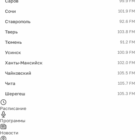
Саров
99.9 FM
Сочи
101.9 FM
Ставрополь
92.6 FM
Тверь
103.8 FM
Тюмень
91.2 FM
Усинск
100.9 FM
Ханты-Мансийск
102.0 FM
Чайковский
105.5 FM
Чита
105.7 FM
Шерегеш
105.3 FM
Расписание
Программы
Новости