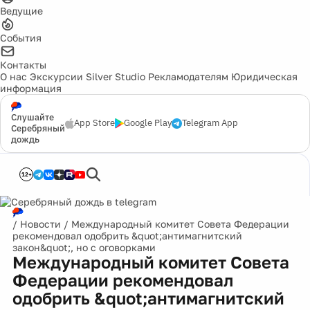
Ведущие
События
Контакты
О нас
Экскурсии
Silver Studio
Рекламодателям
Юридическая
информация
Слушайте
App Store
Google Play
Telegram App
Серебряный
дождь
12+
/
Новости
/
Международный комитет Совета Федерации
рекомендовал одобрить &quot;антимагнитский
закон&quot;, но с оговорками
Международный комитет Совета
Федерации рекомендовал
одобрить &quot;антимагнитский