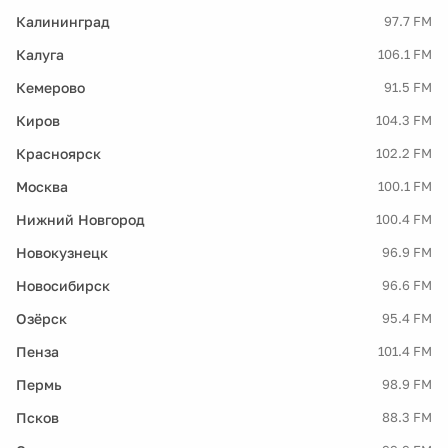
Калининград
97.7 FM
Калуга
106.1 FM
Кемерово
91.5 FM
Киров
104.3 FM
Красноярск
102.2 FM
Москва
100.1 FM
Нижний Новгород
100.4 FM
Новокузнецк
96.9 FM
Новосибирск
96.6 FM
Озёрск
95.4 FM
Пенза
101.4 FM
Пермь
98.9 FM
Псков
88.3 FM