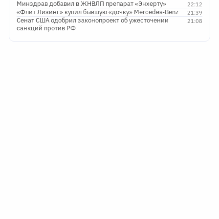
Минздрав добавил в ЖНВЛП препарат «Энхерту»
22:12
«Флит Лизинг» купил бывшую «дочку» Mercedes-Benz
21:39
Сенат США одобрил законопроект об ужесточении
21:08
санкций против РФ