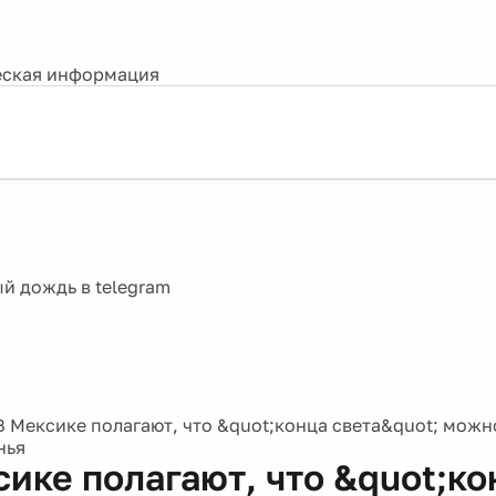
ская информация
В Мексике полагают, что &quot;конца света&quot; можн
нья
сике полагают, что &quot;ко