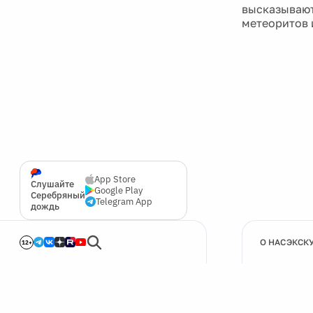
высказывают
метеоритов 
App Store
Слушайте
Google Play
Серебряный
Telegram App
дождь
О НАС
ЭКСК
12+