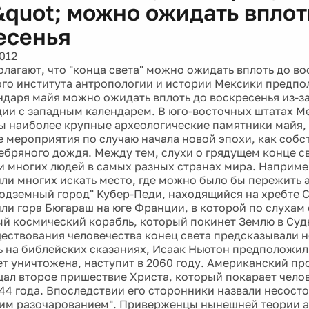
&quot; можно ожидать вплот
есенья
012
олагают, что "конца света" можно ожидать вплоть до в
го института антропологии и истории Мексики предпо
ндаря майя можно ожидать вплоть до воскресенья из-з
ии с западным календарем. В юго-восточных штатах Ме
 наиболее крупные археологические памятники майя,
 мероприятия по случаю начала новой эпохи, как собс
ебряного дождя. Между тем, слухи о грядущем конце с
и многих людей в самых разных странах мира. Наприме
ли многих искать место, где можно было бы пережить 
одземный город" Кубер-Педи, находящийся на хребте 
или гора Бюгараш на юге Франции, в которой по слухам
й космический корабль, который покинет Землю в Судн
ествования человечества конец света предсказывали 
 на библейских сказаниях, Исаак Ньютон предположил, 
ет уничтожена, наступит в 2060 году. Американский п
ал второе пришествие Христа, который покарает челов
844 года. Впоследствии его сторонники назвали несост
ким разочарованием". Приверженцы нынешней теории 