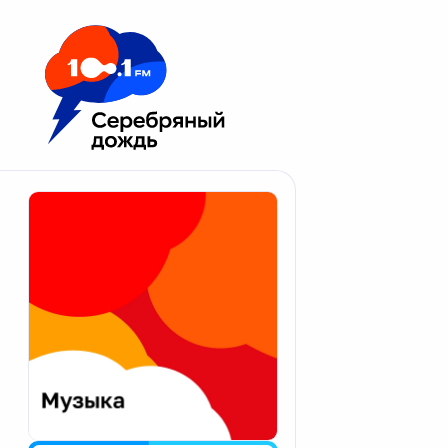
Москва 100.1 FM
Апатиты
Астрахань
Волгоград
Вологда
Екатеринбург
Иваново
Казань
Калининград
Калуга