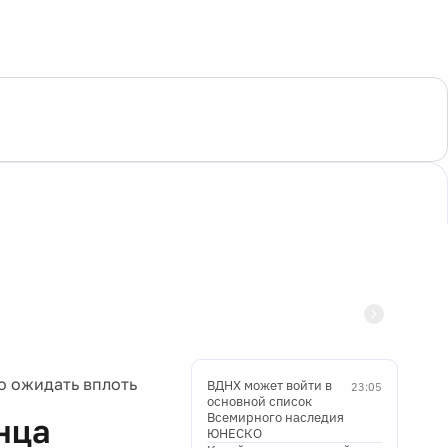
о ожидать вплоть
ВДНХ может войти в
23:05
основной список
Всемирного наследия
нца
ЮНЕСКО