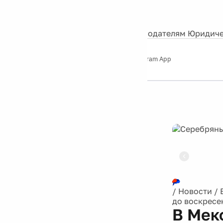
События
Контакты
О нас
Экскурсии
Silver Studio
Рекламодателям
Юридиче
Слушайте
App Store
Google Play
Telegram App
Серебряный
дождь
12+
Реклама
/
Новости
/
до воскресе
В Мек