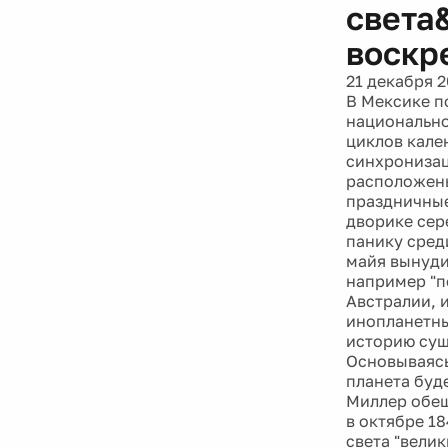
света
воскр
21 декабря 2
В Мексике п
национально
циклов кале
синхронизац
расположены
праздничные
дворике сер
панику сред
майя вынуди
например "п
Австралии, 
инопланетны
историю сущ
Основываясь
планета буд
Миллер обещ
в октябре 1
света "вели