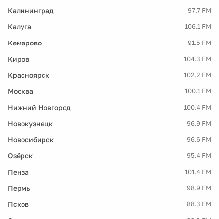
Калининград
97.7 FM
Калуга
106.1 FM
Кемерово
91.5 FM
Киров
104.3 FM
Красноярск
102.2 FM
Москва
100.1 FM
Нижний Новгород
100.4 FM
Новокузнецк
96.9 FM
Новосибирск
96.6 FM
Озёрск
95.4 FM
Пенза
101.4 FM
Пермь
98.9 FM
Псков
88.3 FM