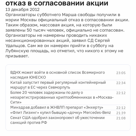
отказ в согласовании акции
13 декабря 2012
Организаторы субботнего Марша свободы получили в
мэрии Москвы официальный отказ в согласовании акции.
Таким образом, массовая акция, на которую были
заявлены 50 тысяч человек, официально не согласован.
Организаторы не намерены проводить никаких
несанкционированных акций, заявил СД Сергей
Удальцов. Сам же он намерен прийти в субботу на
Лубянскую площадь, но отметил, что никого к этому не
призывает.
ВДНХ может войти в основной список Всемирного
23:05
наследия ЮНЕСКО
Китай запустит первый регулярный контейнерный
22:34
маршрут в ЕС через Севморпуть
Более 20 человек задержаны по делу о
22:12
незарегистрированных криптообменниках в «Москва-
Сити»
Минздрав добавил в ЖНВЛП препарат «Энхерту»
22:12
«Флит Лизинг» купил бывшую «дочку» Mercedes-Benz
21:39
Сенат США одобрил законопроект об ужесточении
21:08
санкций против РФ