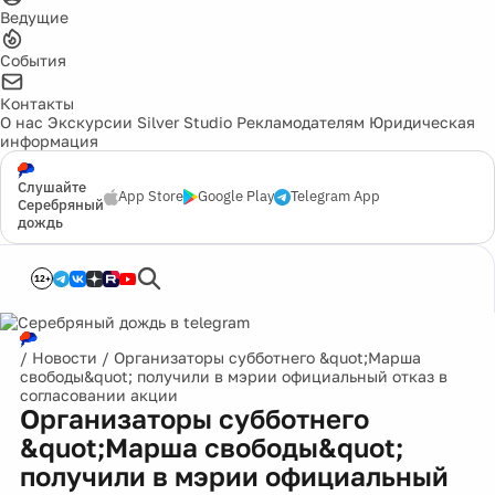
Ведущие
События
Контакты
О нас
Экскурсии
Silver Studio
Рекламодателям
Юридическая
информация
Слушайте
App Store
Google Play
Telegram App
Серебряный
дождь
12+
/
Новости
/
Организаторы субботнего &quot;Марша
свободы&quot; получили в мэрии официальный отказ в
согласовании акции
Организаторы субботнего
&quot;Марша свободы&quot;
получили в мэрии официальный