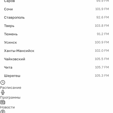
Саров
99.9 FM
Сочи
101.9 FM
Ставрополь
92.6 FM
Тверь
103.8 FM
Тюмень
91.2 FM
Усинск
100.9 FM
Ханты-Мансийск
102.0 FM
Чайковский
105.5 FM
Чита
105.7 FM
Шерегеш
105.3 FM
Расписание
Программы
Новости