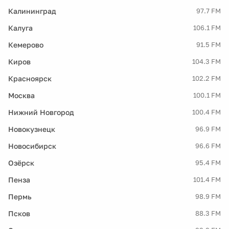
Калининград
97.7 FM
Калуга
106.1 FM
Кемерово
91.5 FM
Киров
104.3 FM
Красноярск
102.2 FM
Москва
100.1 FM
Нижний Новгород
100.4 FM
Новокузнецк
96.9 FM
Новосибирск
96.6 FM
Озёрск
95.4 FM
Пенза
101.4 FM
Пермь
98.9 FM
Псков
88.3 FM