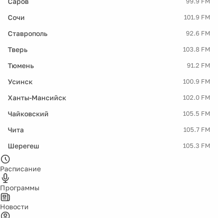
Саров
99.9 FM
Сочи
101.9 FM
Ставрополь
92.6 FM
Тверь
103.8 FM
Тюмень
91.2 FM
Усинск
100.9 FM
Ханты-Мансийск
102.0 FM
Чайковский
105.5 FM
Чита
105.7 FM
Шерегеш
105.3 FM
Расписание
Программы
Новости