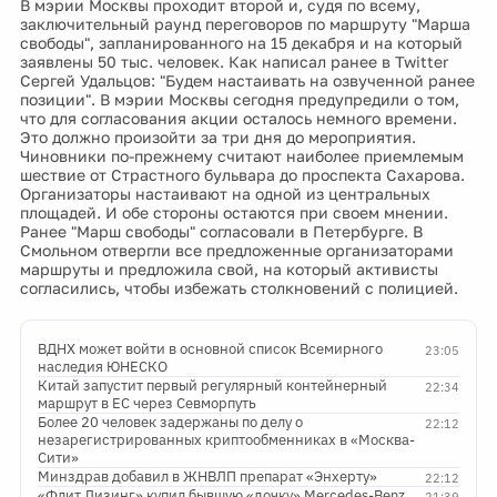
В мэрии Москвы проходит второй и, судя по всему,
заключительный раунд переговоров по маршруту "Марша
свободы", запланированного на 15 декабря и на который
заявлены 50 тыс. человек. Как написал ранее в Twitter
Сергей Удальцов: "Будем настаивать на озвученной ранее
позиции". В мэрии Москвы сегодня предупредили о том,
что для согласования акции осталось немного времени.
Это должно произойти за три дня до мероприятия.
Чиновники по-прежнему считают наиболее приемлемым
шествие от Страстного бульвара до проспекта Сахарова.
Организаторы настаивают на одной из центральных
площадей. И обе стороны остаются при своем мнении.
Ранее "Марш свободы" согласовали в Петербурге. В
Смольном отвергли все предложенные организаторами
маршруты и предложила свой, на который активисты
согласились, чтобы избежать столкновений с полицией.
ВДНХ может войти в основной список Всемирного
23:05
наследия ЮНЕСКО
Китай запустит первый регулярный контейнерный
22:34
маршрут в ЕС через Севморпуть
Более 20 человек задержаны по делу о
22:12
незарегистрированных криптообменниках в «Москва-
Сити»
Минздрав добавил в ЖНВЛП препарат «Энхерту»
22:12
«Флит Лизинг» купил бывшую «дочку» Mercedes-Benz
21:39