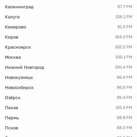
Калининград
97.7 FM
Калуга
106.1 FM
Кемерово
91.5 FM
Киров
104.3 FM
Красноярск
102.2 FM
Москва
100.1 FM
Нижний Новгород
100.4 FM
Новокузнецк
96.9 FM
Новосибирск
96.6 FM
Озёрск
95.4 FM
Пенза
101.4 FM
Пермь
98.9 FM
Псков
88.3 FM