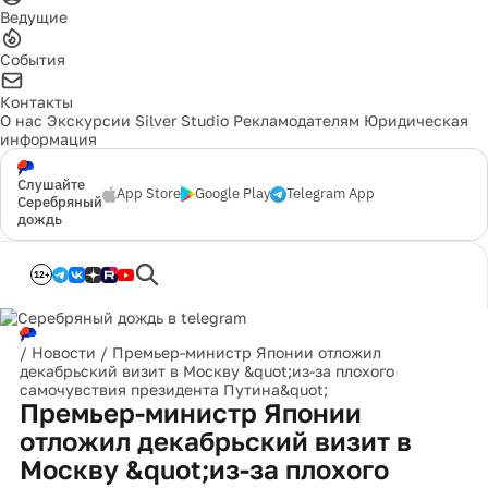
Ведущие
События
Контакты
О нас
Экскурсии
Silver Studio
Рекламодателям
Юридическая
информация
Слушайте
App Store
Google Play
Telegram App
Серебряный
дождь
12+
/
Новости
/
Премьер-министр Японии отложил
декабрьский визит в Москву &quot;из-за плохого
самочувствия президента Путина&quot;
Премьер-министр Японии
отложил декабрьский визит в
Москву &quot;из-за плохого