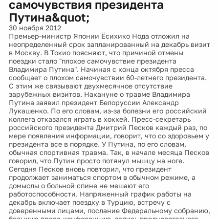
самочувствия президента
Путина&quot;
30 ноября 2012
Премьер-министр Японии Ёсихико Нода отложил на
неопределенный срок запланированный на декабрь визит
в Москву. В Токио поясняют, что причиной отмены
поездки стало "плохое самочувствие президента
Владимира Путина". Начиная с конца октября пресса
сообщает о плохом самочувствии 60-летнего президента.
С этим же связывают двухмесячное отсутствие
зарубежных визитов. Накануне о травме Владимира
Путина заявил президент Белоруссии Александр
Лукашенко. По его словам, из-за болезни его российский
коллега отказался играть в хоккей. Пресс-секретарь
российского президента Дмитрий Песков каждый раз, по
мере появления информации, говорит, что со здоровьем у
президента все в порядке. У Путина, по его словам,
обычная спортивная травма. Так, в начале месяца Песков
говорил, что Путин просто потянул мышцу на ноге.
Сегодня Песков вновь повторил, что президент
продолжает заниматься спортом в обычном режиме, а
домыслы о больной спине не мешают его
работоспособности. Напряженный график работы на
декабрь включает поездку в Турцию, встречу с
доверенными лицами, послание Федеральному собранию,
большую пресс-конференцию, запись предновогоднего