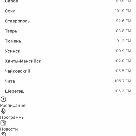
Саров
99.9 FM
Сочи
101.9 FM
Ставрополь
92.6 FM
Тверь
103.8 FM
Тюмень
91.2 FM
Усинск
100.9 FM
Ханты-Мансийск
102.0 FM
Чайковский
105.5 FM
Чита
105.7 FM
Шерегеш
105.3 FM
Расписание
Программы
Новости