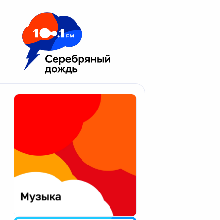
Москва 100.1 FM
Апатиты
Астрахань
Волгоград
Вологда
Екатеринбург
Иваново
Казань
Калининград
Калуга