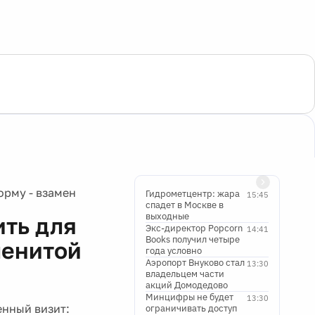
орму - взамен
Гидрометцентр: жара
15:45
спадет в Москве в
выходные
ть для
Экс-директор Popcorn
14:41
Books получил четыре
менитой
года условно
Аэропорт Внуково стал
13:30
владельцем части
акций Домодедово
Минцифры не будет
13:30
енный визит:
ограничивать доступ