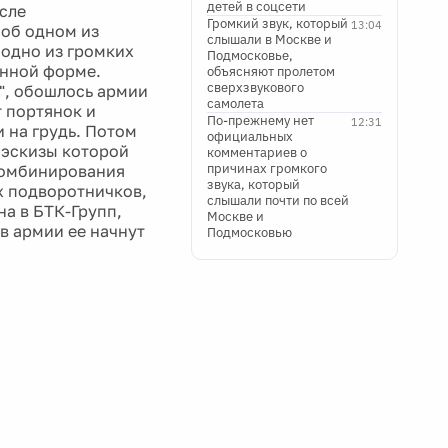
детей в соцсети
исле
Громкий звук, который
13:04
 об одном из
слышали в Москве и
одно из громких
Подмосковье,
енной форме.
объясняют пролетом
сверхзвукового
", обошлось армии
самолета
т портянок и
По-прежнему нет
12:31
 на грудь. Потом
официальных
, эскизы которой
комментариев о
причинах громкого
 комбинирования
звука, который
ых подворотничков,
слышали почти по всей
а в БТК-Групп,
Москве и
в армии ее начнут
Подмосковью