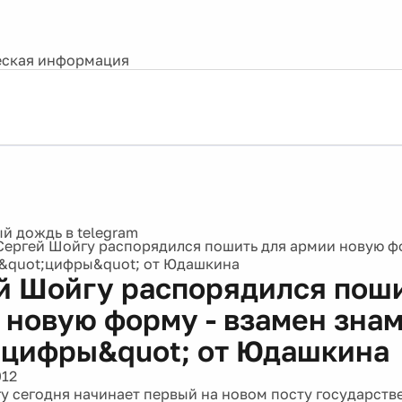
ская информация
Сергей Шойгу распорядился пошить для армии новую ф
&quot;цифры&quot; от Юдашкина
й Шойгу распорядился поши
 новую форму - взамен зна
;цифры&quot; от Юдашкина
012
у сегодня начинает первый на новом посту государств