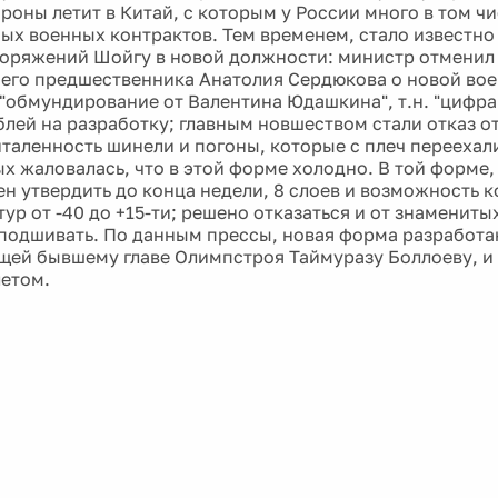
роны летит в Китай, с которым у России много в том ч
ых военных контрактов. Тем временем, стало известно
оряжений Шойгу в новой должности: министр отменил 
его предшественника Анатолия Сердюкова о новой во
"обмундирование от Валентина Юдашкина", т.н. "цифра
блей на разработку; главным новшеством стали отказ о
италенность шинели и погоны, которые с плеч переехали
ых жаловалась, что в этой форме холодно. В той форме
н утвердить до конца недели, 8 слоев и возможность
ур от -40 до +15-ти; решено отказаться и от знаменит
 подшивать. По данным прессы, новая форма разработан
ей бывшему главе Олимпстроя Таймуразу Боллоеву, и 
летом.