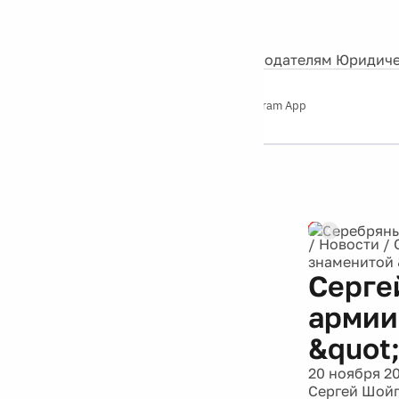
События
Контакты
О нас
Экскурсии
Silver Studio
Рекламодателям
Юридиче
Слушайте
App Store
Google Play
Telegram App
Серебряный
дождь
12+
Реклама
/
Новости
/
знаменитой 
Серге
армии
&quot
20 ноября 2
Сергей Шойг