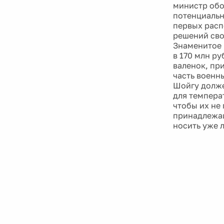
министр обо
потенциальн
первых расп
решений сво
Знаменитое 
в 170 млн ру
валенок, пр
часть военн
Шойгу долже
для температ
чтобы их не
принадлежащ
носить уже 