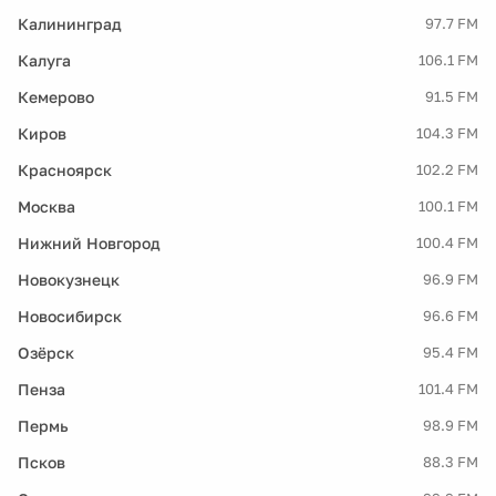
Калининград
97.7 FM
Калуга
106.1 FM
Кемерово
91.5 FM
Киров
104.3 FM
Красноярск
102.2 FM
Москва
100.1 FM
Нижний Новгород
100.4 FM
Новокузнецк
96.9 FM
Новосибирск
96.6 FM
Озёрск
95.4 FM
Пенза
101.4 FM
Пермь
98.9 FM
Псков
88.3 FM