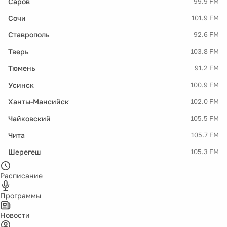
Саров
99.9 FM
Сочи
101.9 FM
Ставрополь
92.6 FM
Тверь
103.8 FM
Тюмень
91.2 FM
Усинск
100.9 FM
Ханты-Мансийск
102.0 FM
Чайковский
105.5 FM
Чита
105.7 FM
Шерегеш
105.3 FM
Расписание
Программы
Новости