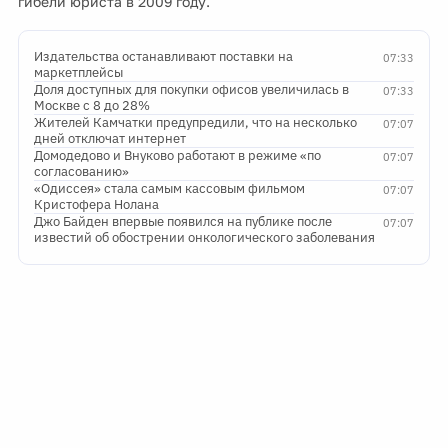
гибели юриста в 2009 году.
Издательства останавливают поставки на
07:33
маркетплейсы
Доля доступных для покупки офисов увеличилась в
07:33
Москве с 8 до 28%
Жителей Камчатки предупредили, что на несколько
07:07
дней отключат интернет
Домодедово и Внуково работают в режиме «по
07:07
согласованию»
«Одиссея» стала самым кассовым фильмом
07:07
Кристофера Нолана
Джо Байден впервые появился на публике после
07:07
известий об обострении онкологического заболевания